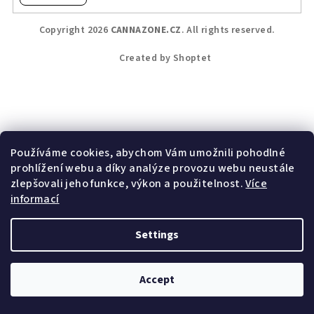
F
Copyright 2026
CANNAZONE.CZ
. All rights reserved.
o
o
Created by Shoptet
t
e
r
Používáme cookies, abychom Vám umožnili pohodlné
prohlížení webu a díky analýze provozu webu neustále
zlepšovali jeho funkce, výkon a použitelnost.
Více
informací
Settings
Accept