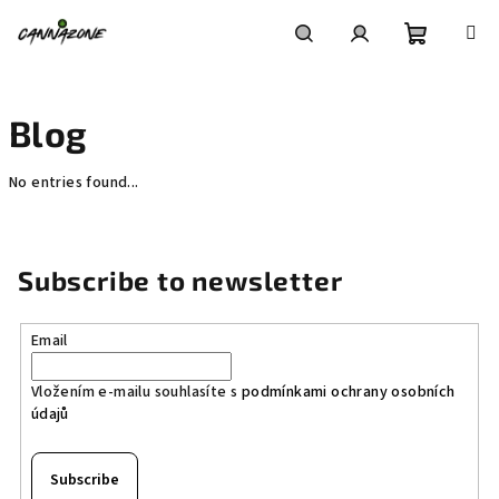
Skip
to
content
Shoppin
Search
Login
Blog
cart
No entries found...
Subscribe to newsletter
Email
Vložením e-mailu souhlasíte s
podmínkami ochrany osobních
údajů
Subscribe