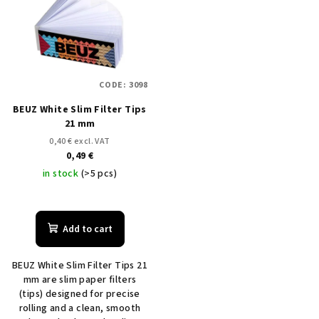
s
s
o
t
r
o
t
f
i
CODE:
3098
p
n
BEUZ White Slim Filter Tips
r
g
21 mm
o
0,40 € excl. VAT
d
0,49 €
u
in stock
(>5 pcs)
c
t
Add to cart
s
BEUZ White Slim Filter Tips 21
mm are slim paper filters
(tips) designed for precise
rolling and a clean, smooth