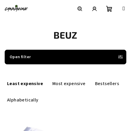
Skip
to
content
Shoppin
Search
Login
BEUZ
cart
Open filter
P
r
Least expensive
Most expensive
Bestsellers
o
d
Alphabetically
u
c
L
t
i