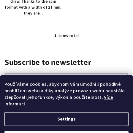
draw. Thanks to the slim
format with a width of 21 mm,
they are...
1
items total
L
i
s
t
Subscribe to newsletter
i
n
Email
g
Používáme cookies, abychom Vám umožnili pohodlné
c
prohlížení webu a díky analýze provozu webu neustále
Vložením e-mailu souhlasíte s
podmínkami ochrany osobních
o
zlepšovali jeho funkce, výkon a použitelnost.
Více
údajů
n
informací
t
r
Subscribe
Settings
o
l
F