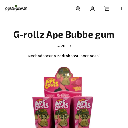
Přejít
na
obsah
Nákupní
Hledat
Přihlášení
G-rollz Ape Bubbe gum
košík
G-ROLLZ
Průměrné
Neohodnoceno
Podrobnosti hodnocení
hodnocení
produktu
je
0,0
z
5
hvězdiček.