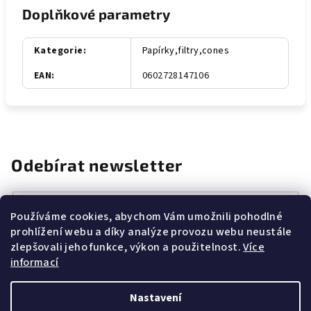
Doplňkové parametry
Kategorie
:
Papírky,filtry,cones
EAN
:
0602728147106
Odebírat newsletter
E-mail
Používáme cookies, abychom Vám umožnili pohodlné
prohlížení webu a díky analýze provozu webu neustále
Vložením e-mailu souhlasíte s
podmínkami ochrany osobních
zlepšovali jeho funkce, výkon a použitelnost.
Více
údajů
informací
Přihlásit se
Nastavení