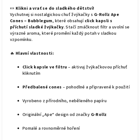
🍬
Klikni a vrať se do sladkého dětství!
Vychutnej si nostalgickou chuť žvýkačky s
G-Rollz Ape
Cones – Bubblegum
, které obsahují
click kapsli s
příchutí sladké žvýkačky
. Stačí zmáčknout filtr a uvolní se
výrazné aroma, které promění každý potah v sladkou
vzpomínku.
🔥
Hlavní vlastnosti:
Click kapsle ve filtru
– aktivuj žvýkačkovou příchuť
kliknutím
Předbalené cones
– pohodlné a připravené k použití
Vyrobeno z přírodního, neběleného papíru
Originální „Ape“ design od značky
G-Rollz
Pomalé a rovnoměrné hoření