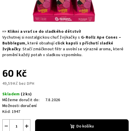
🍬
Klikni a vrať se do sladkého dětství!
Vychutnej si nostalgickou chuť žvýkačky s
G-Rollz Ape Cones –
Bubblegum
, které obsahují
click kapsli s příchutí sladké
žvýkačky
. Stačí zmáčknout filtr a uvolní se výrazné aroma, které
promění každý potah v sladkou vzpomínku.
60 Kč
49,59 Kč bez DPH
Měrná
Skladem
(2 ks)
cena:
Můžeme doručit do:
7.8.2026
Možnosti doručení
Kód:
1947
−
+
Do košíku