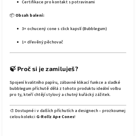
Certifikace pro kontakt s potravinami
📦
Obsah balení:
3× ochucený cone s click kapslí (Bubblegum)
1× dřevěný pěchovač
🍃
Proč si je zamiluješ?
Spojení kvalitního papíru, zábavné klikací funkce a sladké
bubblegum příchutě dělá z tohoto produktu ideální volbu
pro ty, kteří chtějí stylový a chutný kuřácký zážitek.
🎨 Dostupné i v dalších příchutích a designech – prozkoumej
celou kolekci
G-Rollz Ape Cones
!