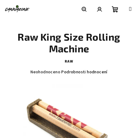
Přejít
na
obsah
Nákupní
Hledat
Přihlášení
Raw King Size Rolling
košík
Machine
RAW
Průměrné
Neohodnoceno
Podrobnosti hodnocení
hodnocení
produktu
je
0,0
z
5
hvězdiček.