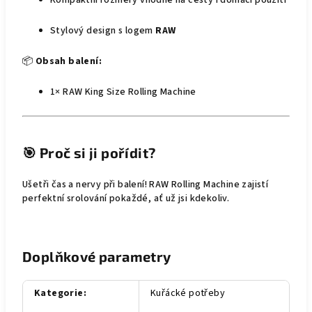
Kompaktní rozměry vhodné na cesty i domácí použití
Stylový design s logem
RAW
📦
Obsah balení:
1× RAW King Size Rolling Machine
🎯
Proč si ji pořídit?
Ušetři čas a nervy při balení! RAW Rolling Machine zajistí
perfektní srolování pokaždé, ať už jsi kdekoliv.
Doplňkové parametry
Kategorie
:
Kuřácké potřeby