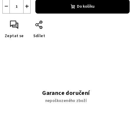
−
+
Do košíku
Zeptat se
Sdílet
Garance doručení
nepoškozeného zboží