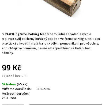
S
RAW King Size Rolling Machine
zvládneš snadno a rychle
srolovat svůj oblíbený kuřácký papírek ve formátu King Size. Tato
praktická a kvalitní mašinka je skvělým pomocníkem pro všechny,
kdo chtějí rovnoměrné, pevné a bezproblémové balení bez
námahy.
99 Kč
81,82 Kč bez DPH
Měrná
Skladem
(>5 ks)
cena:
Můžeme doručit do:
11.8.2026
Možnosti doručení
Kód:
1968