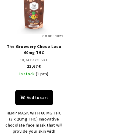
s
s
o
t
r
o
t
f
i
CODE:
1821
p
n
The Growcery Choco Loco
r
g
60mg THC
o
18,74 € excl. VAT
d
22,67 €
u
in stock
(1 pcs)
c
The
t
average
product
Add to cart
s
rating
is
HEMP MASK WITH 60 MG THC
5,0
(3 x 20mg THC) Innovative
out
chocolate face mask that will
of
provide your skin with
5