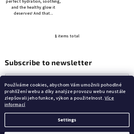
perfect hydration, soothing,
stars.
and the healthy glow it
deserves! And that...
1
items total
L
i
s
t
Subscribe to newsletter
i
n
Email
g
Používáme cookies, abychom Vám umožnili pohodlné
c
prohlížení webu a díky analýze provozu webu neustále
Vložením e-mailu souhlasíte s
podmínkami ochrany osobních
o
zlepšovali jeho funkce, výkon a použitelnost.
Více
údajů
n
informací
t
r
Subscribe
Settings
o
l
F