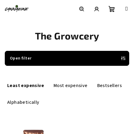
Skip
to
content
Shoppin
Search
Login
The Growcery
cart
Open filter
P
r
Least expensive
Most expensive
Bestsellers
o
d
Alphabetically
u
c
L
t
i