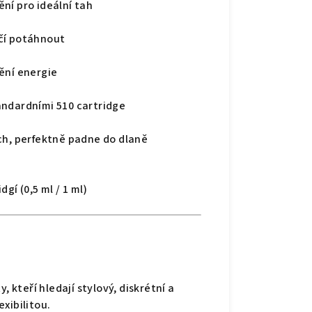
ění pro ideální tah
ačí potáhnout
ění energie
andardními 510 cartridge
ch, perfektně padne do dlaně
dgí (0,5 ml / 1 ml)
, kteří hledají stylový, diskrétní a
xibilitou.