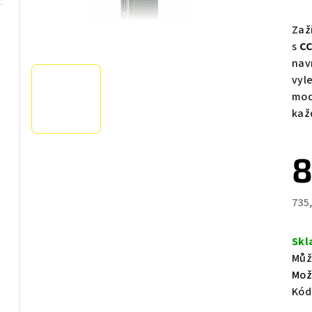
hod
pro
Zaž
je
s
CC
0,0
nav
z
vyl
5
mod
hvě
kaž
8
735
Měr
cen
Skl
Můž
Mož
Kód