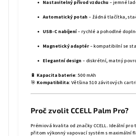
Nastavitelný přívod vzduchu
– jemné lad
Automatický potah
– žádná tlačítka, st
USB-C nabíjení
– rychlé a pohodlné dopln
Magnetický adaptér
– kompatibilní se st
Elegantní design
– diskrétní, matný povr
🔋
Kapacita baterie
: 500 mAh
🎯
Kompatibilita
: Většina 510 závitových cartri
Proč zvolit CCELL Palm Pro?
Prémiová kvalita od značky CCELL. Ideální pro ty
přitom výkonný vapovací systém s maximální fle