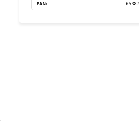
EAN
:
6538