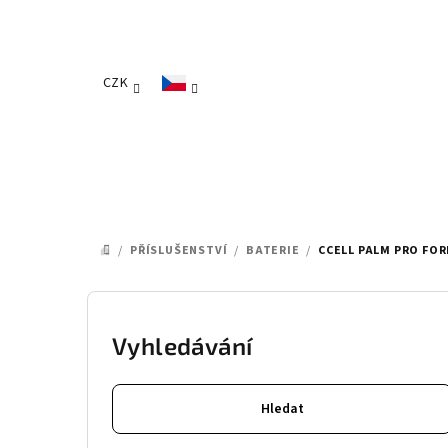
Přejít
na
obsah
CZK
/
PŘÍSLUŠENSTVÍ
/
BATERIE
/
CCELL PALM PRO FO
DOMŮ
P
o
Vyhledávání
s
Hledat
t