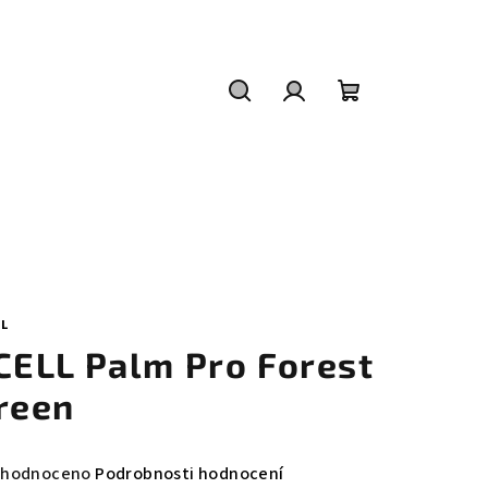
Hledat
Přihlášení
Nákupní
košík
LL
CELL Palm Pro Forest
reen
měrné
hodnoceno
Podrobnosti hodnocení