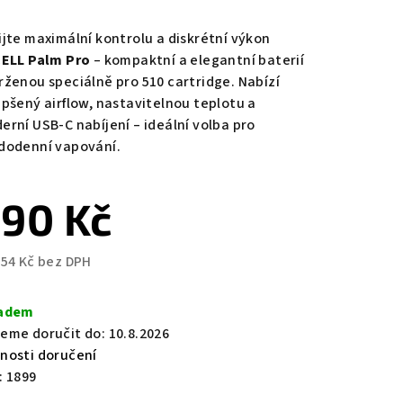
nocení
duktu
ijte maximální kontrolu a diskrétní výkon
ELL Palm Pro
– kompaktní a elegantní baterií
rženou speciálně pro 510 cartridge. Nabízí
epšený airflow, nastavitelnou teplotu a
erní USB-C nabíjení – ideální volba pro
zdiček.
dodenní vapování.
90 Kč
,54 Kč bez DPH
ná
a:
adem
eme doručit do:
10.8.2026
nosti doručení
:
1899