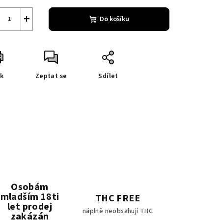
+
Do košíku
sk
Zeptat se
Sdílet
Osobám
mladším 18ti
THC FREE
let prodej
náplně neobsahují THC
zakázán