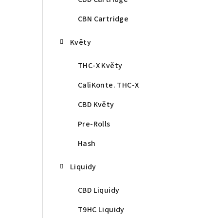
CBN Cartridge
Květy
THC-X Květy
CaliKonte. THC-X
CBD Květy
Pre-Rolls
Hash
Liquidy
CBD Liquidy
T9HC Liquidy