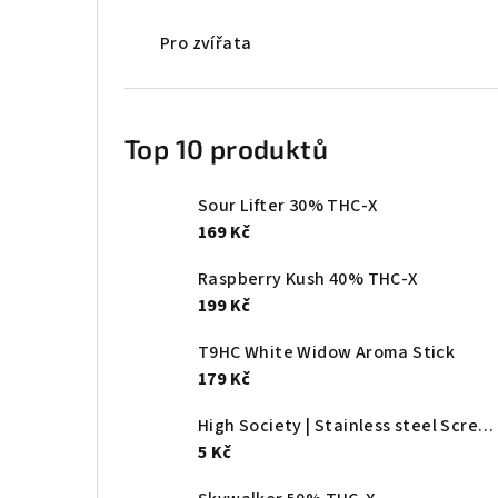
Pro zvířata
Top 10 produktů
Sour Lifter 30% THC-X
169 Kč
Raspberry Kush 40% THC-X
199 Kč
T9HC White Widow Aroma Stick
179 Kč
High Society | Stainless steel Screen - Ø:20mm
5 Kč