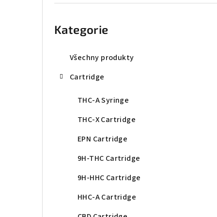
r
Přeskočit
kategorie
a
Kategorie
n
n
Všechny produkty
í
Cartridge
p
THC-A Syringe
a
THC-X Cartridge
n
EPN Cartridge
e
9H-THC Cartridge
l
9H-HHC Cartridge
HHC-A Cartridge
CBD Cartridge