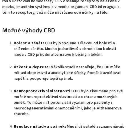
roli v udržování homeostázy. ECS obsahuje receptory nalezené v
mozku, imunitním systému a v mnoha orgánech. CBD interaguje s
těmito receptory, což může mít různorodé účinky na tělo.
Možné výhody CBD
Bolest a zánět:
CBD bylo spojeno s úlevou od bolesti a
snížením zánětu. Mnoho jednotlivců s chronickou bolestí
hledá v CBD přírodní alternativu k běžným lékům.
Úzkost a deprese:
Několik studií naznačuje, že CBD může
mít antidepresivní a anxiolytické účinky. Pomáhá uvolňovat
napětí a podporuje lepší spánek.
Neuroprotektivní vlastnosti:
CBD bylo zkoumáno pro své
možné neuroprotektivní vlastnosti a ochranu mozkových
buněk. To může mít potenciální význam pro pacienty s
neurodegenerativními onemocněními, jako je Alzheimerova
choroba.
Regulace nálady a spánek:
Mnozí uživatelé zaznamenávají,