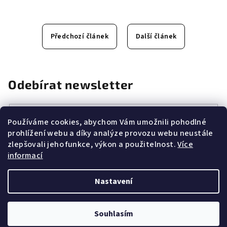
Předchozí článek
Další článek
Odebírat newsletter
E-mail
Používáme cookies, abychom Vám umožnili pohodlné
prohlížení webu a díky analýze provozu webu neustále
Vložením e-mailu souhlasíte s
podmínkami ochrany osobních
zlepšovali jeho funkce, výkon a použitelnost.
Více
údajů
informací
Přihlásit se
Nastavení
Z
Copyright 2026
CANNAZONE.CZ
. Všechna práva vyhrazena.
á
Souhlasím
Vytvořil Shoptet