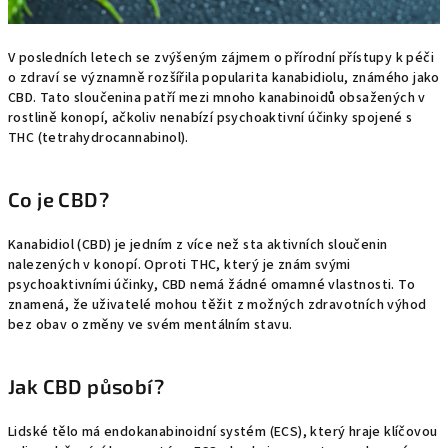
V posledních letech se zvýšeným zájmem o přírodní přístupy k péči
o zdraví se významně rozšířila popularita kanabidiolu, známého jako
CBD. Tato sloučenina patří mezi mnoho kanabinoidů obsažených v
rostlině konopí, ačkoliv nenabízí psychoaktivní účinky spojené s
THC (tetrahydrocannabinol).
Co je CBD?
Kanabidiol (CBD) je jedním z více než sta aktivních sloučenin
nalezených v konopí. Oproti THC, který je znám svými
psychoaktivními účinky, CBD nemá žádné omamné vlastnosti. To
znamená, že uživatelé mohou těžit z možných zdravotních výhod
bez obav o změny ve svém mentálním stavu.
Jak CBD působí?
Lidské tělo má endokanabinoidní systém (ECS), který hraje klíčovou