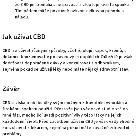
že CBD jim pomáhá s nespavostí a zlepšuje kvalitu spánku.
Tím pádem může pozitivně ovlivnit celkovou pohodu a
náladu.
Jak užívat CBD
CBD lze užívat různými způsoby, včetně olejů, kapek, krémů, či
dokonce konzumovat v potravinových doplňcích. Důležité je však
dodržovat doporučené dávky a konzultovat s odborníkem,
zejména pokud se užívají léky nebo máte nějaký zdravotní stav.
Závěr
CBD si získalo oblibu díky svým možným zdravotním výhodám a
širokému spektru použití. Přestože jsou vědecké studie stále v
rané fázi, mnoho lidí uvádí pozitivní vlivy této látky na jejich
každodenní život. Před začátkem užívání CBD je však vždy vhodné
konzultovat s lékařem, zejména pokud máte závažné zdravotní
problémy.