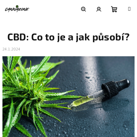
Přejít
na
obsah
Nákupní
Hledat
Přihlášení
CBD: Co to je a jak působí?
košík
24.1.2024