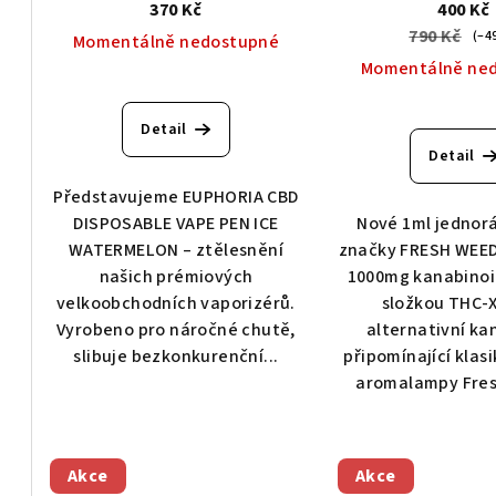
370 Kč
400 Kč
790 Kč
(–4
Momentálně nedostupné
Momentálně ne
Detail
Detail
Představujeme EUPHORIA CBD
DISPOSABLE VAPE PEN ICE
Nové 1ml jednor
WATERMELON – ztělesnění
značky FRESH WEE
našich prémiových
1000mg kanabinoid
velkoobchodních vaporizérů.
složkou THC-X
Vyrobeno pro náročné chutě,
alternativní ka
slibuje bezkonkurenční...
připomínající klasi
aromalampy Fres
Akce
Akce