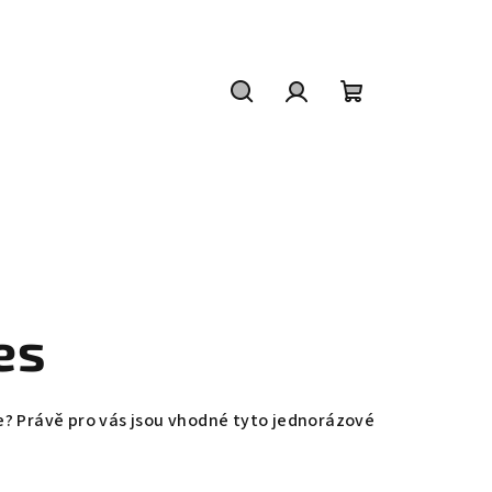
Hledat
Přihlášení
Nákupní
košík
es
e? Právě pro vás jsou vhodné tyto jednorázové