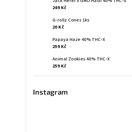
Jack Herer x GMO Hash 40% THC-X
249 Kč
G-rollz Cones 1ks
20 Kč
Papaya Haze 40% THC-X
259 Kč
Animal Zookies 40% THC-X
259 Kč
Instagram