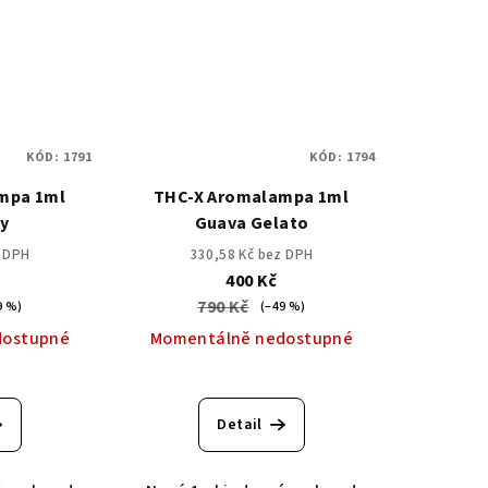
KÓD:
1791
KÓD:
1794
mpa 1ml
THC-X Aromalampa 1ml
y
Guava Gelato
z DPH
330,58 Kč bez DPH
400 Kč
790 Kč
9 %)
(–49 %)
dostupné
Momentálně nedostupné
Detail