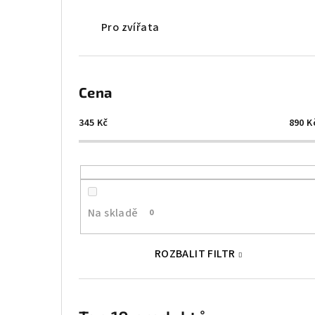
Pro zvířata
Cena
345
Kč
890
K
Na skladě
0
ROZBALIT FILTR