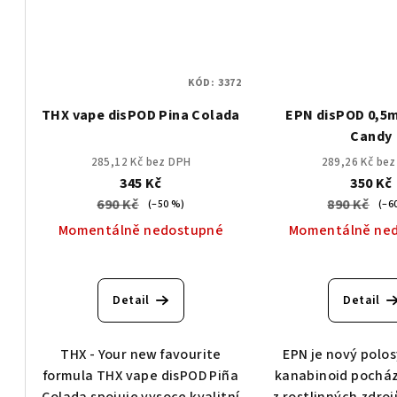
KÓD:
3372
THX vape disPOD Pina Colada
EPN disPOD 0,5
Candy
285,12 Kč bez DPH
289,26 Kč be
345 Kč
350 Kč
690 Kč
890 Kč
(–50 %)
(–6
Momentálně nedostupné
Momentálně ne
Detail
Detail
THX - Your new favourite
EPN je nový polo
formula THX vape disPOD Piña
kanabinoid pocház