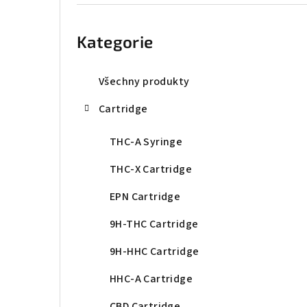
r
Přeskočit
kategorie
a
Kategorie
n
n
Všechny produkty
í
Cartridge
p
THC-A Syringe
a
THC-X Cartridge
n
EPN Cartridge
e
9H-THC Cartridge
l
9H-HHC Cartridge
HHC-A Cartridge
CBD Cartridge