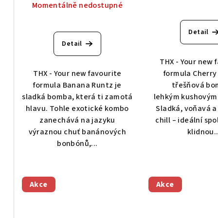
u
Momentálně nedostupné
t
k
ů
Detail
t
Detail
ů
THX - Your new 
THX - Your new favourite
formula Cherry
formula Banana Runtz je
třešňová bo
sladká bomba, která ti zamotá
lehkým kushovým
hlavu. Tohle exotické kombo
Sladká, voňavá a
zanechává na jazyku
chill – ideální sp
výraznou chuť banánových
klidnou..
bonbónů,...
Akce
Akce