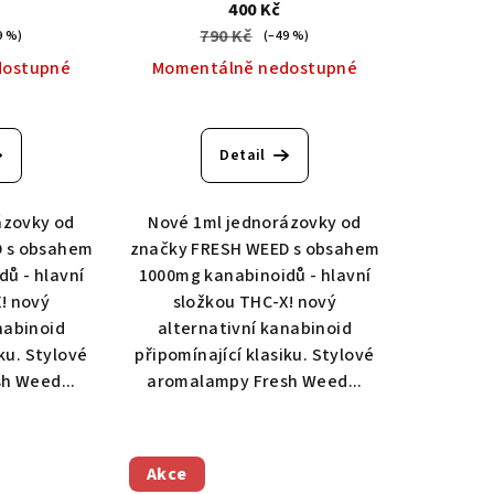
400 Kč
790 Kč
9 %)
(–49 %)
dostupné
Momentálně nedostupné
Detail
ázovky od
Nové 1ml jednorázovky od
D s obsahem
značky FRESH WEED s obsahem
ů - hlavní
1000mg kanabinoidů - hlavní
! nový
složkou THC-X! nový
nabinoid
alternativní kanabinoid
ku. Stylové
připomínající klasiku. Stylové
h Weed...
aromalampy Fresh Weed...
Akce