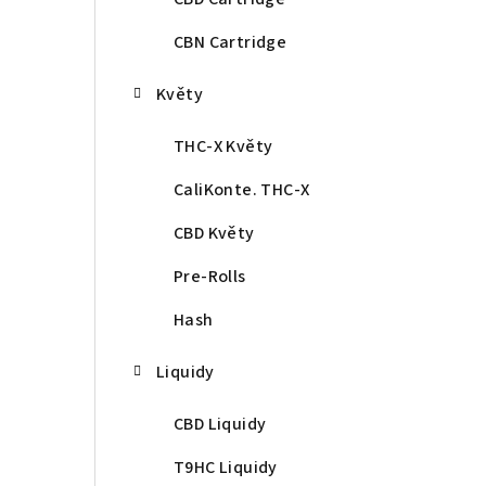
CBN Cartridge
Květy
THC-X Květy
CaliKonte. THC-X
CBD Květy
Pre-Rolls
Hash
Liquidy
CBD Liquidy
T9HC Liquidy