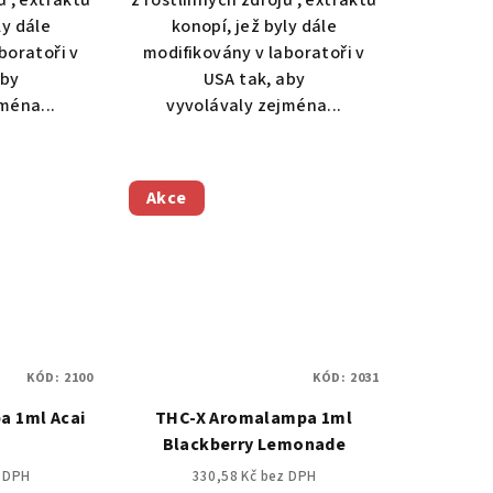
ů , extraktů
z rostlinných zdrojů , extraktů
ly dále
konopí, jež byly dále
boratoři v
modifikovány v laboratoři v
aby
USA tak, aby
ména...
vyvolávaly zejména...
Akce
KÓD:
2100
KÓD:
2031
a 1ml Acai
THC-X Aromalampa 1ml
Blackberry Lemonade
z DPH
330,58 Kč bez DPH