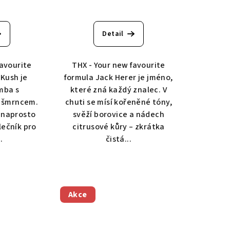
Detail
favourite
THX - Your new favourite
 Kush je
formula Jack Herer je jméno,
mba s
které zná každý znalec. V
 šmrncem.
chuti se mísí kořeněné tóny,
 naprosto
svěží borovice a nádech
olečník pro
citrusové kůry – zkrátka
.
čistá...
Akce