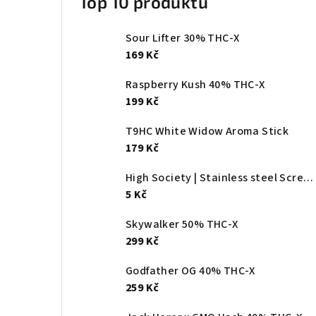
Top 10 produktů
Sour Lifter 30% THC-X
169 Kč
Raspberry Kush 40% THC-X
199 Kč
T9HC White Widow Aroma Stick
179 Kč
High Society | Stainless steel Screen - Ø:20mm
5 Kč
Skywalker 50% THC-X
299 Kč
Godfather OG 40% THC-X
259 Kč