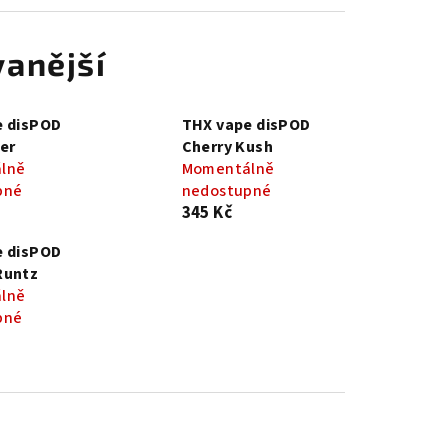
anější
e disPOD
THX vape disPOD
er
Cherry Kush
lně
Momentálně
pné
nedostupné
345 Kč
e disPOD
Runtz
lně
pné