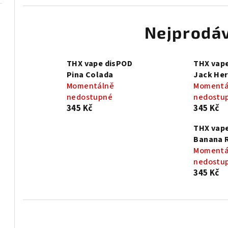
Nejprodáv
THX vape disPOD
THX vap
Pina Colada
Jack Her
Momentálně
Momentá
nedostupné
nedostu
345 Kč
345 Kč
THX vap
Banana 
Momentá
nedostu
345 Kč