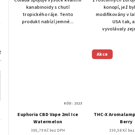
Colada spojuje vysoce kvalitní
z rostlinných zdroj
kanabinoidy s chutí
konopí, jež by
tropického ráje. Tento
modifikovány v la
produkt nabízí jemné...
USA tak, 
vyvolávaly zej
č
Akce
KÓD:
2523
Euphoria CBD Vape 2ml Ice
THC-X Aromalamp
Watermelon
Berry
305,79 Kč bez DPH
330,58 Kč be