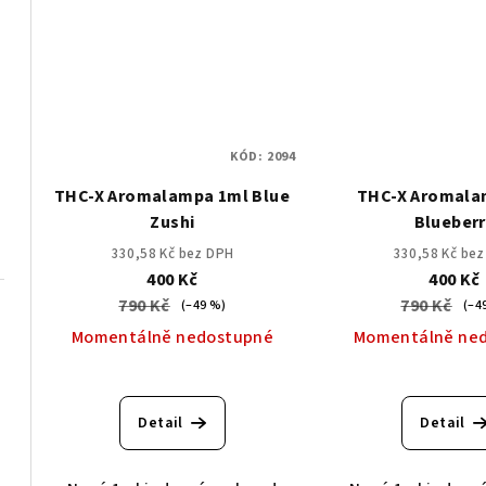
KÓD:
2094
THC-X Aromalampa 1ml Blue
THC-X Aromala
Zushi
Blueberr
330,58 Kč bez DPH
330,58 Kč be
400 Kč
400 Kč
790 Kč
790 Kč
(–49 %)
(–4
Momentálně nedostupné
Momentálně ne
Detail
Detail