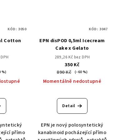
KÓD:
3050
KÓD:
3047
ml Cotton
EPN disPOD 0,5ml Icecream
Cake x Gelato
z DPH
289,26 Kč bez DPH
350 Kč
890 Kč
0 %)
(–60 %)
dostupné
Momentálně nedostupné
Detail
syntetický
EPN je nový polosyntetický
ející přímo
kanabinoid pocházející přímo