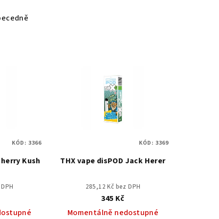
becedně
KÓD:
3366
KÓD:
3369
herry Kush
THX vape disPOD Jack Herer
z DPH
285,12 Kč bez DPH
345 Kč
dostupné
Momentálně nedostupné