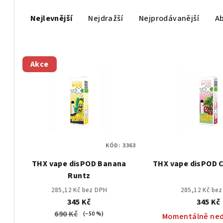
Ř
Nejlevnější
Nejdražší
Nejprodávanější
A
a
z
V
e
Akce
ý
n
p
í
i
p
s
r
KÓD:
3363
p
o
THX vape disPOD Banana
THX vape disPOD C
r
d
Runtz
o
u
285,12 Kč bez DPH
285,12 Kč be
345 Kč
345 Kč
d
k
690 Kč
(–50 %)
Momentálně ne