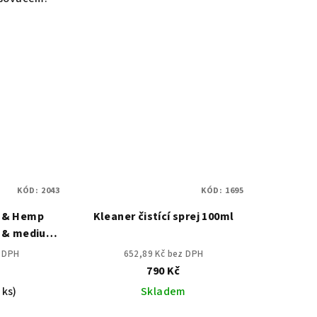
KÓD:
2043
KÓD:
1695
 & Hemp
Kleaner čistící sprej 100ml
l & medium
 kg
z DPH
652,89 Kč bez DPH
790 Kč
 ks)
Skladem