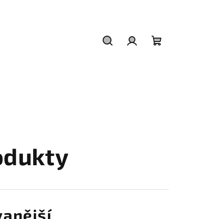
Hledat
Přihlášení
Nákupní
košík
odukty
anější