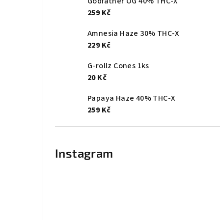
Godfather OG 40% THC-X
259 Kč
Amnesia Haze 30% THC-X
229 Kč
G-rollz Cones 1ks
20 Kč
Papaya Haze 40% THC-X
259 Kč
Instagram