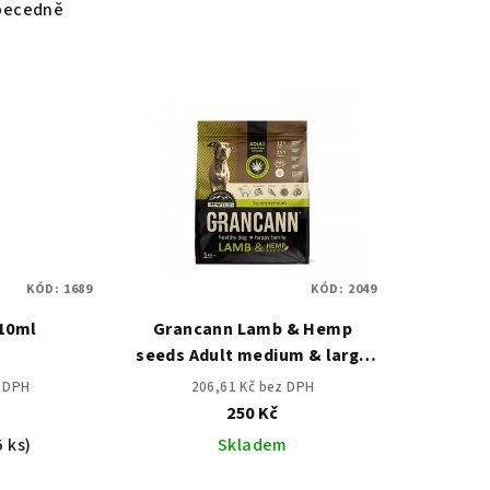
becedně
KÓD:
1689
KÓD:
2049
 10ml
Grancann Lamb & Hemp
seeds Adult medium & large
breeds - 1 kg
z DPH
206,61 Kč bez DPH
250 Kč
5 ks)
Skladem