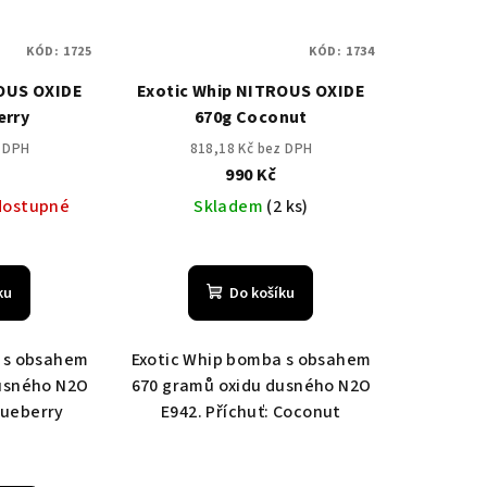
KÓD:
1725
KÓD:
1734
ROUS OXIDE
Exotic Whip NITROUS OXIDE
erry
670g Coconut
z DPH
818,18 Kč bez DPH
990 Kč
dostupné
Skladem
(2 ks)
ku
Do košíku
 s obsahem
Exotic Whip bomba s obsahem
usného N2O
670 gramů oxidu dusného N2O
Blueberry
E942. Příchuť: Coconut