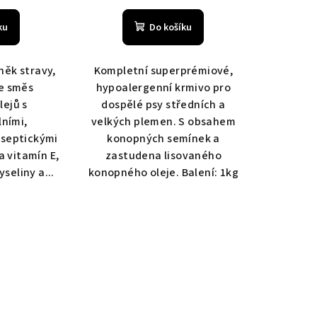
ku
Do košíku
něk stravy,
Kompletní superprémiové,
e směs
hypoalergenní krmivo pro
lejů s
dospělé psy středních a
lními,
velkých plemen. S obsahem
iseptickými
konopných semínek a
a vitamín E,
zastudena lisovaného
seliny a...
konopného oleje. Balení: 1kg