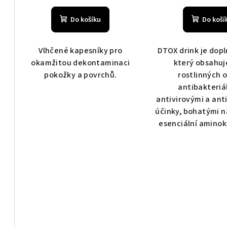
k
ů
Do košíku
Do koší
t
ů
Vlhčené kapesníky pro
DTOX drink je dopl
okamžitou dekontaminaci
který obsahuj
pokožky a povrchů.
rostlinných o
antibakteriá
antivirovými a ant
účinky, bohatými n
esenciální aminoky