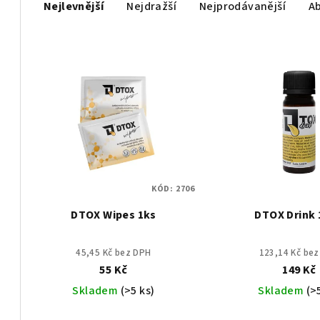
Nejlevnější
Nejdražší
Nejprodávanější
A
a
z
V
e
ý
n
p
í
i
p
s
r
KÓD:
2706
p
o
DTOX Wipes 1ks
DTOX Drink
r
d
o
u
45,45 Kč bez DPH
123,14 Kč be
55 Kč
149 Kč
d
k
Skladem
(>5 ks)
Skladem
(>
u
t