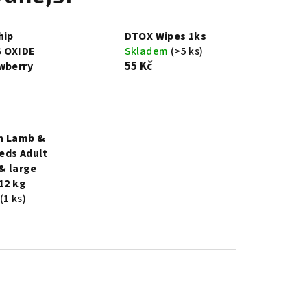
hip
DTOX Wipes 1ks
 OXIDE
Skladem
(>5 ks)
55 Kč
wberry
n Lamb &
eds Adult
& large
12 kg
(1 ks)