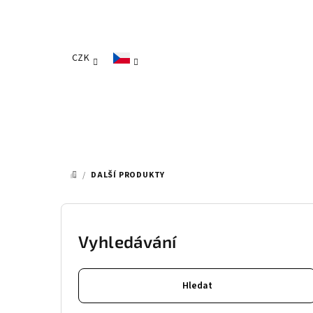
Přejít
na
obsah
CZK
/
DALŠÍ PRODUKTY
DOMŮ
P
o
Vyhledávání
s
Hledat
t