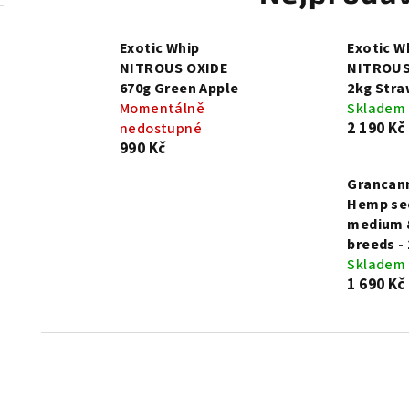
Exotic Whip
Exotic W
NITROUS OXIDE
NITROUS
670g Green Apple
2kg Stra
Momentálně
Skladem
2 190 Kč
nedostupné
990 Kč
Grancan
Hemp se
medium 
breeds - 
Skladem
1 690 Kč
Ř