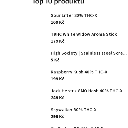
Top 10 produktů
Sour Lifter 30% THC-X
169 Kč
T9HC White Widow Aroma Stick
179 Kč
High Society | Stainless steel Screen - Ø:20mm
5 Kč
Raspberry Kush 40% THC-X
199 Kč
Jack Herer x GMO Hash 40% THC-X
249 Kč
Skywalker 50% THC-X
299 Kč