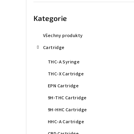
r
Přeskočit
kategorie
a
Kategorie
n
n
Všechny produkty
í
Cartridge
p
THC-A Syringe
a
THC-X Cartridge
n
EPN Cartridge
e
9H-THC Cartridge
l
9H-HHC Cartridge
HHC-A Cartridge
CBD Cartridge