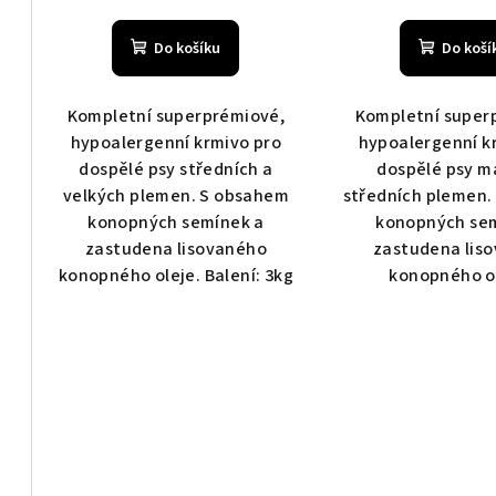
Do košíku
Do koší
Kompletní superprémiové,
Kompletní super
hypoalergenní krmivo pro
hypoalergenní k
dospělé psy středních a
dospělé psy m
velkých plemen. S obsahem
středních plemen.
konopných semínek a
konopných se
zastudena lisovaného
zastudena lis
konopného oleje. Balení: 3kg
konopného o