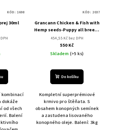
KÓD:
1698
KÓD:
2037
sprej 30ml
Grancann Chicken & Fish with
Hemp seeds-Puppy all breeds
- 3 kg
z DPH
454,55 Kč bez DPH
550 Kč
m
Skladem
(>5 ks)
ku
Do košíku
í kombinací
Kompletní superprémiové
a dokáže
krmivo pro štěňata. S
ní od všech
obsahem konopných semínek
rií. Balení
a zastudena lisovaného
aktivního
konopného oleje. Balení: 3kg
ašovačem.