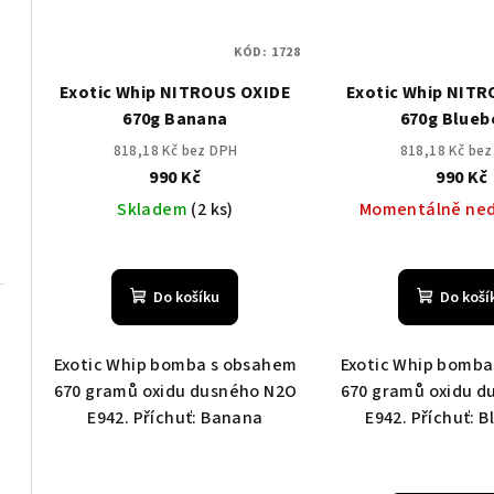
KÓD:
1728
Exotic Whip NITROUS OXIDE
Exotic Whip NIT
670g Banana
670g Blueb
818,18 Kč bez DPH
818,18 Kč be
990 Kč
990 Kč
Skladem
(2 ks)
Momentálně ne
Do košíku
Do koší
Exotic Whip bomba s obsahem
Exotic Whip bomba
670 gramů oxidu dusného N2O
670 gramů oxidu d
E942. Příchuť: Banana
E942. Příchuť: 