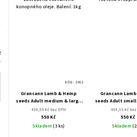
konopného oleje. Balení: 1kg
č
KÓD:
2052
Grancann Lamb & Hemp
Grancann Lamb
seeds Adult medium & large
seeds Adult smal
breeds - 3 kg
breeds - 3
454,55 Kč bez DPH
454,55 Kč be
550 Kč
550 Kč
Skladem
(3 ks)
Skladem
(2