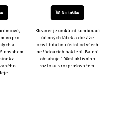
ku
Do košíku
prémiové,
Kleaner je unikátní kombinací
rmivo pro
účinných látek a dokáže
alých a
očistit dutinu ústní od všech
 S obsahem
nežádoucích bakterií. Balení
mínek a
obsahuje 100ml aktivního
ovaného
roztoku s rozprašovačem.
leje.