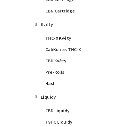
CBN Cartridge
Květy
THC-X Květy
CaliKonte. THC-X
CBD Květy
Pre-Rolls
Hash
Liquidy
CBD Liquidy
T9HC Liquidy