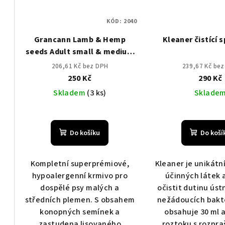
KÓD:
2040
Grancann Lamb & Hemp
Kleaner čistící 
seeds Adult small & medium
breeds - 1 kg
206,61 Kč bez DPH
239,67 Kč be
250 Kč
290 Kč
Skladem
(3 ks)
Sklade
Do košíku
Do koší
Kompletní superprémiové,
Kleaner je unikátn
hypoalergenní krmivo pro
účinných látek 
dospělé psy malých a
očistit dutinu úst
středních plemen. S obsahem
nežádoucích bakte
konopných semínek a
obsahuje 30 ml 
zastudena lisovaného
roztoku s rozpr