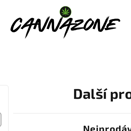
Další pr
Nejprodáv