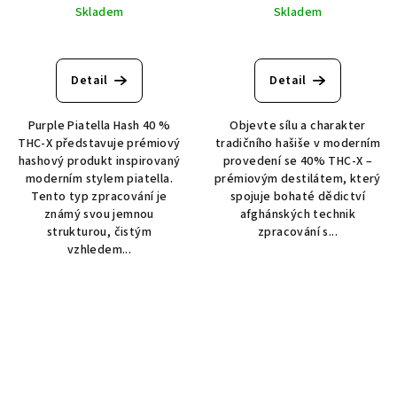
Skladem
Skladem
Detail
Detail
Purple Piatella Hash 40 %
Objevte sílu a charakter
THC-X představuje prémiový
tradičního hašiše v moderním
hashový produkt inspirovaný
provedení se 40% THC-X –
moderním stylem piatella.
prémiovým destilátem, který
Tento typ zpracování je
spojuje bohaté dědictví
známý svou jemnou
afghánských technik
strukturou, čistým
zpracování s...
vzhledem...