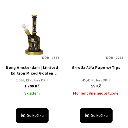
KÓD:
1587
KÓD:
2265
Bong Amsterdam | Limited
G-rollz Alfa Papers+Tips
Edition Mixed Golden
Round Base
1 066,12 Kč bez DPH
45,45 Kč bez DPH
1 290 Kč
55 Kč
Skladem
Momentálně nedostupné
Do košíku
Do košíku