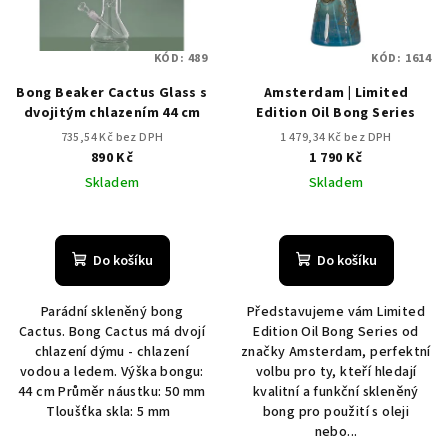
KÓD:
489
KÓD:
1614
Bong Beaker Cactus Glass s
Amsterdam | Limited
dvojitým chlazením 44 cm
Edition Oil Bong Series
735,54 Kč bez DPH
1 479,34 Kč bez DPH
890 Kč
1 790 Kč
Skladem
Skladem
Do košíku
Do košíku
Parádní skleněný bong
Představujeme vám Limited
Cactus. Bong Cactus má dvojí
Edition Oil Bong Series od
chlazení dýmu - chlazení
značky Amsterdam, perfektní
vodou a ledem. Výška bongu:
volbu pro ty, kteří hledají
44 cm Průměr náustku: 50 mm
kvalitní a funkční skleněný
Tloušťka skla: 5 mm
bong pro použití s oleji
nebo...