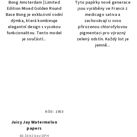
Bong Amsterdam | Limited
Tyto papírky nové generace
Edition Mixed Golden Round
jsou vyráběny ve Francii z
Base Bong je exkluzivní vodní
medicago sativa a
dýmka, která kombinuje
zachovávají si svou
elegantní design s vysokou
přirozenou chlorofylovou
funkcionalitou. Tento model
pigmentaci pro výrazný
je součástí...
zelený odstín. Každý list je
jemně...
KÓD:
1953
Juicy Jay Watermelon
papers
40,50 Kč bez DPH