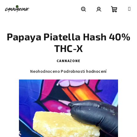
Přejít
na
obsah
Nákupní
Hledat
Přihlášení
Papaya Piatella Hash 40%
košík
THC-X
CANNAZONE
Průměrné
Neohodnoceno
Podrobnosti hodnocení
hodnocení
produktu
je
0,0
z
5
hvězdiček.