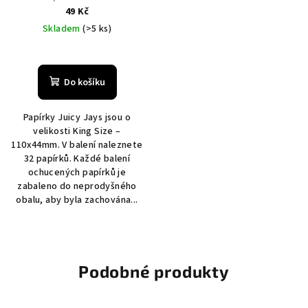
49 Kč
Skladem
(>5 ks)
Do košíku
Papírky Juicy Jays jsou o
velikosti King Size –
110x44mm. V balení naleznete
32 papírků. Každé balení
ochucených papírků je
zabaleno do neprodyšného
obalu, aby byla zachována...
Podobné produkty