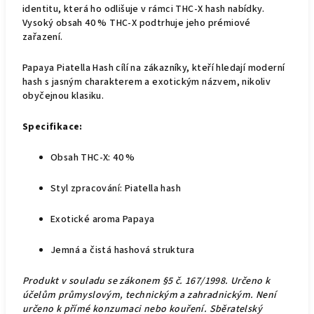
identitu, která ho odlišuje v rámci THC-X hash nabídky.
Vysoký obsah 40 % THC-X podtrhuje jeho prémiové
zařazení.
Papaya Piatella Hash cílí na zákazníky, kteří hledají moderní
hash s jasným charakterem a exotickým názvem, nikoliv
obyčejnou klasiku.
Specifikace:
Obsah THC-X: 40 %
Styl zpracování: Piatella hash
Exotické aroma Papaya
Jemná a čistá hashová struktura
Produkt v souladu se zákonem §5 č. 167/1998. Určeno k
účelům průmyslovým, technickým a zahradnickým. Není
určeno k přímé konzumaci nebo kouření. Sběratelský