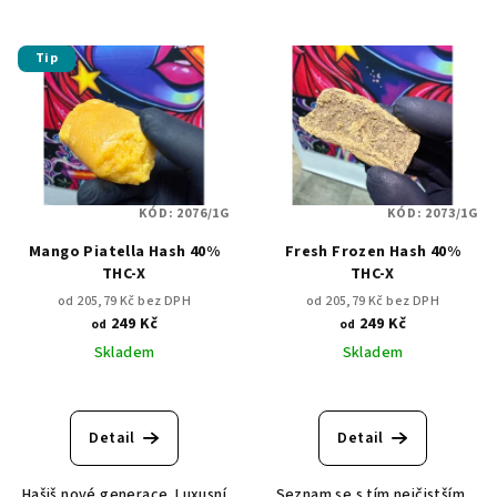
Tip
KÓD:
2076/1G
KÓD:
2073/1G
Mango Piatella Hash 40%
Fresh Frozen Hash 40%
THC-X
THC-X
od 205,79 Kč bez DPH
od 205,79 Kč bez DPH
249 Kč
249 Kč
od
od
Skladem
Skladem
Detail
Detail
Hašiš nové generace. Luxusní
Seznam se s tím nejčistším,