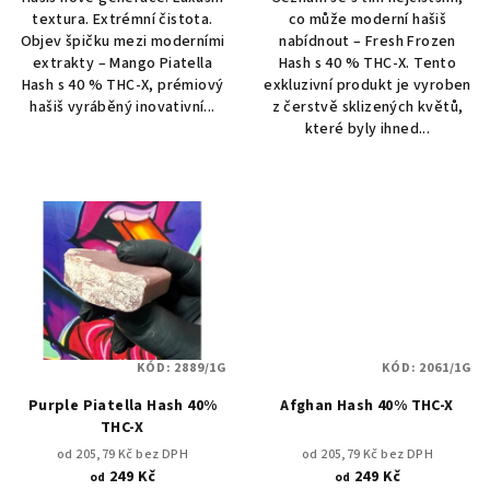
textura. Extrémní čistota.
co může moderní hašiš
Objev špičku mezi moderními
nabídnout – Fresh Frozen
extrakty – Mango Piatella
Hash s 40 % THC-X. Tento
Hash s 40 % THC-X, prémiový
exkluzivní produkt je vyroben
hašiš vyráběný inovativní...
z čerstvě sklizených květů,
které byly ihned...
KÓD:
2889/1G
KÓD:
2061/1G
Purple Piatella Hash 40%
Afghan Hash 40% THC-X
THC-X
od 205,79 Kč bez DPH
od 205,79 Kč bez DPH
249 Kč
249 Kč
od
od