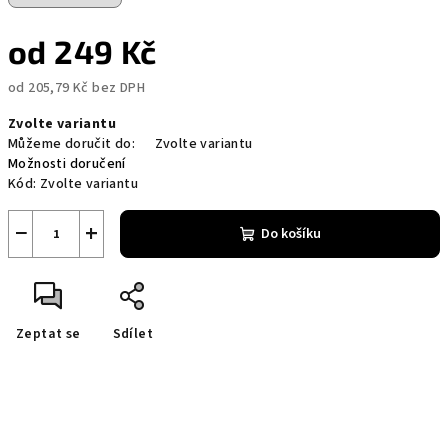
od
249 Kč
od
205,79 Kč
bez DPH
Měrná
Zvolte variantu
cena:
Můžeme doručit do:
Zvolte variantu
Možnosti doručení
Kód:
Zvolte variantu
−
+
Do košíku
Zeptat se
Sdílet