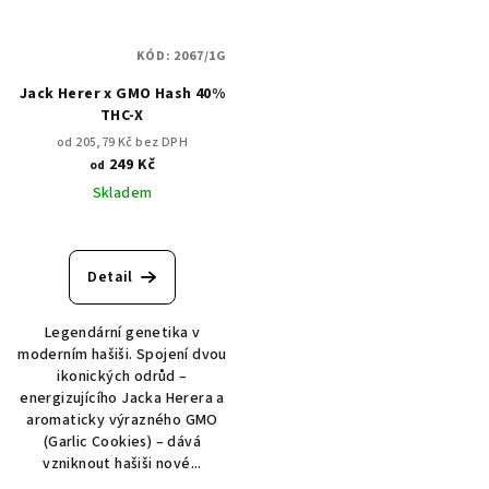
KÓD:
2067/1G
Jack Herer x GMO Hash 40%
THC-X
od 205,79 Kč bez DPH
249 Kč
od
Skladem
Detail
Legendární genetika v
moderním hašiši. Spojení dvou
ikonických odrůd –
energizujícího Jacka Herera a
aromaticky výrazného GMO
(Garlic Cookies) – dává
vzniknout hašiši nové...