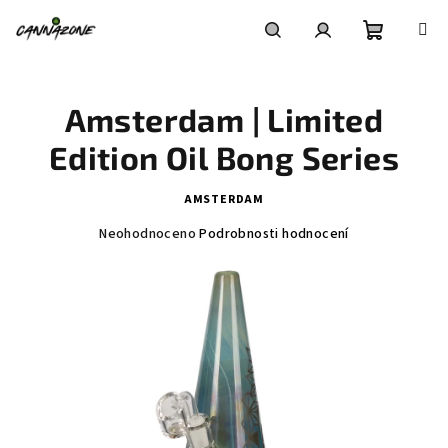
Přejít
na
obsah
Nákupní
Hledat
Přihlášení
Amsterdam | Limited
košík
Edition Oil Bong Series
AMSTERDAM
Průměrné
Neohodnoceno
Podrobnosti hodnocení
hodnocení
produktu
je
0,0
z
5
hvězdiček.