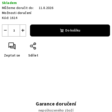
Skladem
cena:
Můžeme doručit do:
11.8.2026
Možnosti doručení
Kód:
1614
−
+
Do košíku
Zeptat se
Sdílet
Garance doručení
nepoškozeného zboží