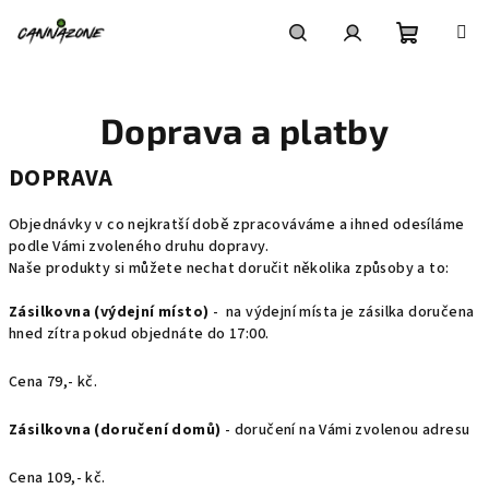
Přejít
na
obsah
Nákupní
Hledat
Přihlášení
Doprava a platby
košík
DOPRAVA
Objednávky v co nejkratší době zpracováváme a ihned odesíláme
podle Vámi zvoleného druhu dopravy.
Naše produkty si můžete nechat doručit několika způsoby a to:
Zásilkovna
(výdejní místo)
- na výdejní místa je zásilka doručena
hned zítra pokud objednáte do 17:00.
Cena 79,- kč.
Zásilkovna (doručení domů)
- doručení na Vámi zvolenou adresu
Cena 109,- kč.