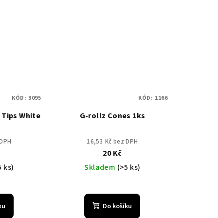
KÓD:
3095
KÓD:
1166
 Tips White
G-rollz Cones 1ks
 DPH
16,53 Kč bez DPH
20 Kč
5 ks)
Skladem
(>5 ks)
ku
Do košíku