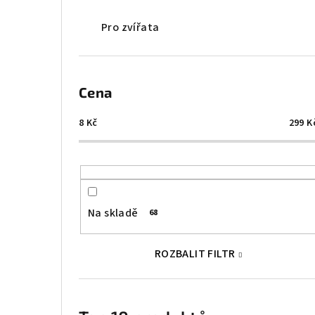
Pro zvířata
Cena
8
Kč
299
K
Na skladě
68
ROZBALIT FILTR