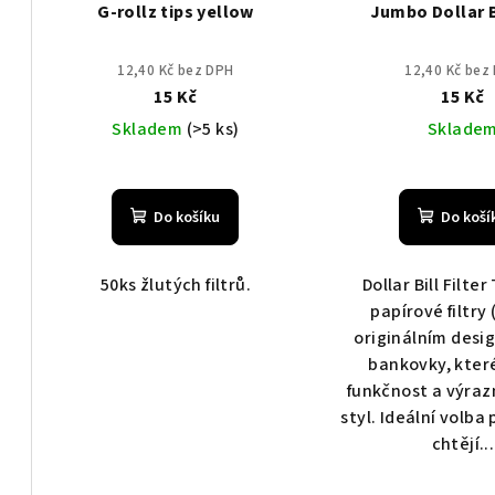
G-rollz tips yellow
Jumbo Dollar B
12,40 Kč bez DPH
12,40 Kč bez
15 Kč
15 Kč
Skladem
(>5 ks)
Sklade
Do košíku
Do koší
50ks žlutých filtrů.
Dollar Bill Filter
papírové filtry 
originálním desi
bankovky, které
funkčnost a výraz
styl. Ideální volba 
chtějí...