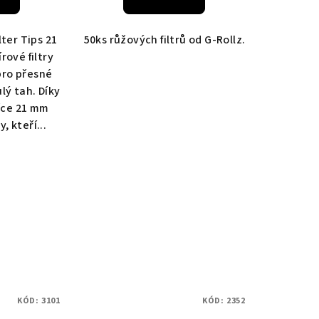
lter Tips 21
50ks růžových filtrů od G-Rollz.
rové filtry
pro přesné
ulý tah. Díky
ířce 21 mm
y, kteří...
KÓD:
3101
KÓD:
2352