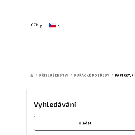
Přejít
na
obsah
CZK
/
PŘÍSLUŠENSTVÍ
/
KUŘÁCKÉ POTŘEBY
/
PAPÍRKY,F
DOMŮ
P
o
Vyhledávání
s
Hledat
t