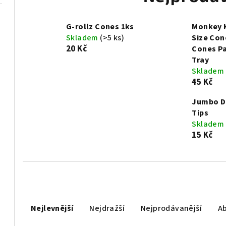
G-rollz Cones 1ks
Monkey K
Skladem
(>5 ks)
Size Con
20 Kč
Cones Pa
Tray
Skladem
45 Kč
Jumbo Do
Tips
Skladem
15 Kč
Ř
Nejlevnější
Nejdražší
Nejprodávanější
A
a