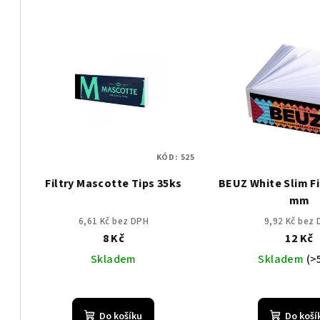
z
V
e
ý
n
p
í
i
p
s
r
KÓD:
525
p
o
Filtry Mascotte Tips 35ks
BEUZ White Slim Fi
r
d
mm
o
u
6,61 Kč bez DPH
9,92 Kč bez
8 Kč
12 Kč
d
k
Skladem
Skladem
(>
u
t
k
ů
Do košíku
Do koší