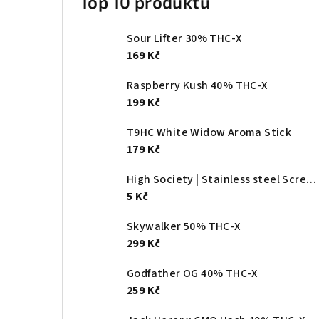
Top 10 produktů
Sour Lifter 30% THC-X
169 Kč
Raspberry Kush 40% THC-X
199 Kč
T9HC White Widow Aroma Stick
179 Kč
High Society | Stainless steel Screen - Ø:20mm
5 Kč
Skywalker 50% THC-X
299 Kč
Godfather OG 40% THC-X
259 Kč