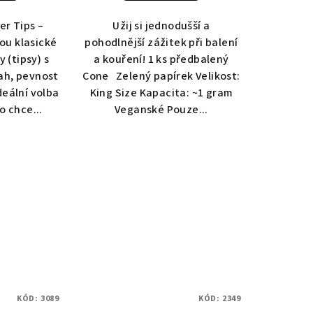
er Tips –
Užij si jednodušší a
sou klasické
pohodlnější zážitek při balení
y (tipsy) s
a kouření! 1 ks předbalený
ah, pevnost
Cone Zelený papírek Velikost:
deální volba
King Size Kapacita: ~1 gram
o chce...
Veganské Pouze...
KÓD:
3089
KÓD:
2349