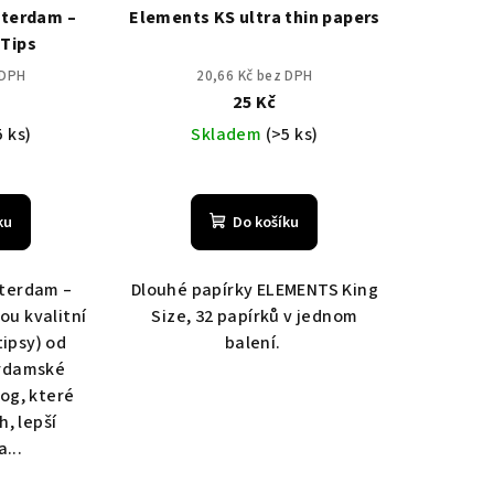
sterdam –
Elements KS ultra thin papers
 Tips
 DPH
20,66 Kč bez DPH
25 Kč
5 ks)
Skladem
(>5 ks)
ku
Do košíku
terdam –
Dlouhé papírky ELEMENTS King
sou kvalitní
Size, 32 papírků v jednom
tipsy) od
balení.
erdamské
og, které
h, lepší
...