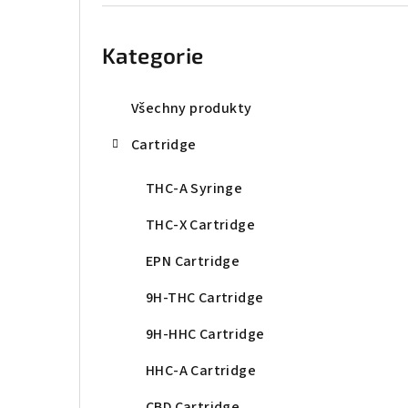
r
Přeskočit
kategorie
a
Kategorie
n
n
Všechny produkty
í
Cartridge
p
THC-A Syringe
a
THC-X Cartridge
n
EPN Cartridge
e
9H-THC Cartridge
l
9H-HHC Cartridge
HHC-A Cartridge
CBD Cartridge