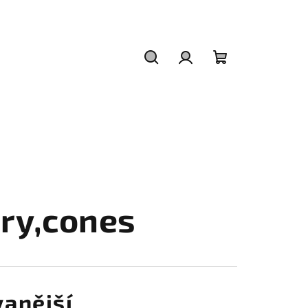
Hledat
Přihlášení
Nákupní
košík
try,cones
anější