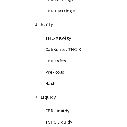
CBN Cartridge
Květy
THC-X Květy
CaliKonte. THC-X
CBD Květy
Pre-Rolls
Hash
Liquidy
CBD Liquidy
T9HC Liquidy