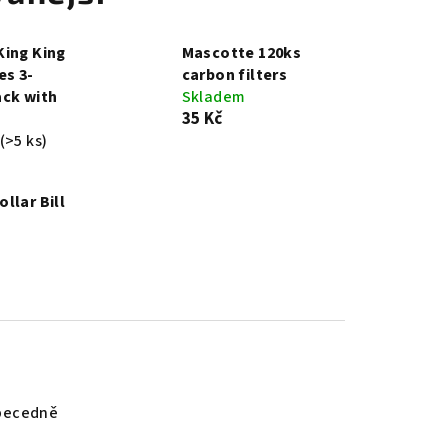
ing King
Mascotte 120ks
es 3-
carbon filters
ck with
Skladem
35 Kč
(>5 ks)
llar Bill
becedně