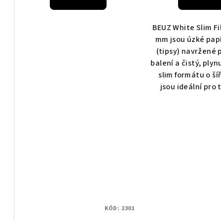
t
ů
BEUZ White Slim Fi
mm jsou úzké papí
(tipsy) navržené 
balení a čistý, plyn
slim formátu o š
jsou ideální pro t
KÓD:
2301