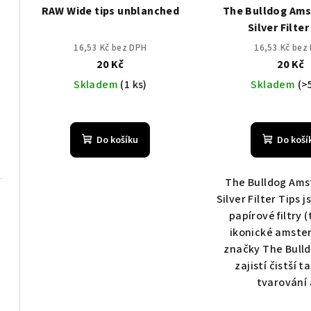
RAW Wide tips unblanched
The Bulldog Am
Silver Filter
16,53 Kč bez DPH
16,53 Kč bez
20 Kč
20 Kč
Skladem
(1 ks)
Skladem
(>
Do košíku
Do koší
The Bulldog Ams
Silver Filter Tips j
papírové filtry (
ikonické amst
značky The Bulld
zajistí čistší ta
tvarování a