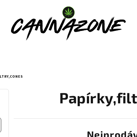
ILTRY,CONES
Papírky,fil
Nejprodáv