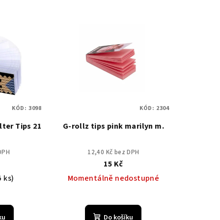
KÓD:
3098
KÓD:
2304
lter Tips 21
G-rollz tips pink marilyn m.
 DPH
12,40 Kč bez DPH
15 Kč
5 ks)
Momentálně nedostupné
ku
Do košíku