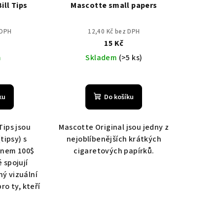
ill Tips
Mascotte small papers
 DPH
12,40 Kč bez DPH
15 Kč
m
Skladem
(>5 ks)
ku
Do košíku
 Tips jsou
Mascotte Original jsou jedny z
(tipsy) s
nejoblíbenějších krátkých
gnem 100$
cigaretových papírků.
 spojují
ný vizuální
pro ty, kteří