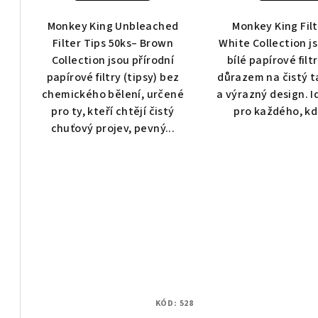
Monkey King Unbleached
Monkey King Filt
Filter Tips 50ks– Brown
White Collection j
Collection jsou přírodní
bílé papírové filtr
papírové filtry (tipsy) bez
důrazem na čistý t
chemického bělení, určené
a výrazný design. I
pro ty, kteří chtějí čistý
pro každého, kd
chuťový projev, pevný...
KÓD:
528