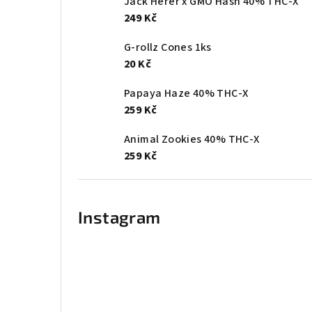
Jack Herer x GMO Hash 40% THC-X
249 Kč
G-rollz Cones 1ks
20 Kč
Papaya Haze 40% THC-X
259 Kč
Animal Zookies 40% THC-X
259 Kč
Instagram