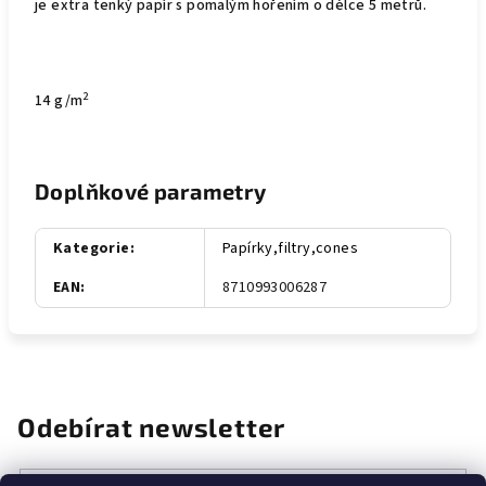
je extra tenký papír s pomalým hořením o délce 5 metrů.
2
14 g/m
Doplňkové parametry
Kategorie
:
Papírky,filtry,cones
EAN
:
8710993006287
Odebírat newsletter
E-mail