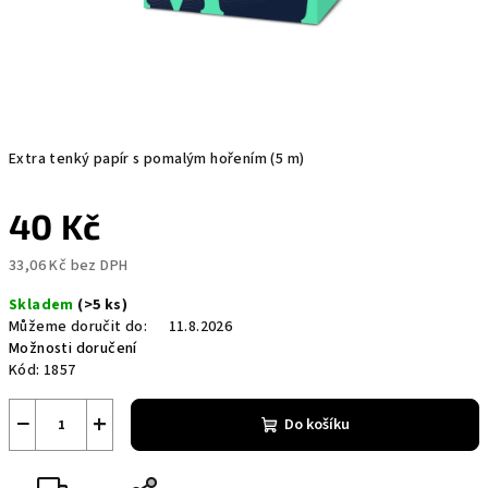
Extra tenký papír s pomalým hořením (5 m)
40 Kč
33,06 Kč bez DPH
Měrná
Skladem
(>5 ks)
cena:
Můžeme doručit do:
11.8.2026
Možnosti doručení
Kód:
1857
−
+
Do košíku