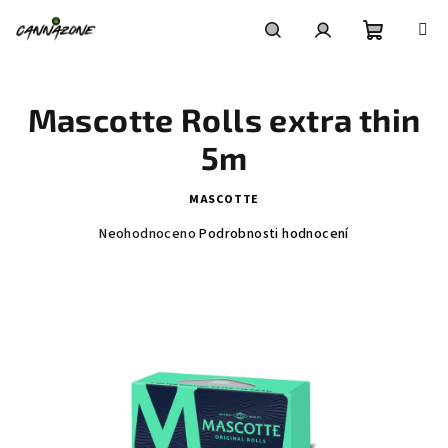
Přejít
na
obsah
Nákupní
Hledat
Přihlášení
Mascotte Rolls extra thin
košík
5m
MASCOTTE
Průměrné
Neohodnoceno
Podrobnosti hodnocení
hodnocení
produktu
je
0,0
z
5
hvězdiček.