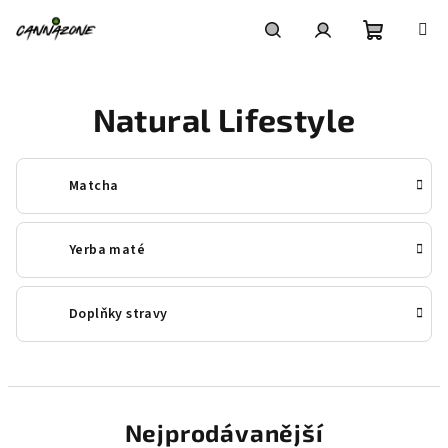
Přejít
na
obsah
Nákupní
Hledat
Přihlášení
Natural Lifestyle
košík
Matcha
Yerba maté
Doplňky stravy
Nejprodávanější