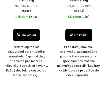
Blend 75g
Barista 75g
214,05 Kč bez DPH
371,07 Kč bez DPH
259 Kč
449 Kč
Skladem
(2 ks)
Skladem
(2 ks)
Do košíku
Do košíku
Představujeme Ma-
Představujeme Ma-
cha, vrchol autentického
cha, vrchol autentického
japonského čaje matcha,
japonského čaje matcha,
speciálně pro matcha
speciálně pro matcha
milovníky a speciální kavárny.
milovníky a speciální kavárny.
Každý doušek je cestou do
Každý doušek je cestou do
srdce Japonska,...
srdce Japonska,...