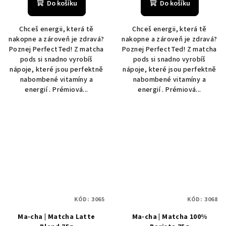
Do košíku
Do košíku
Chceš energii, která tě
Chceš energii, která tě
nakopne a zároveň je zdravá?
nakopne a zároveň je zdravá?
Poznej PerfectTed! Z matcha
Poznej PerfectTed! Z matcha
pods si snadno vyrobíš
pods si snadno vyrobíš
nápoje, které jsou perfektně
nápoje, které jsou perfektně
nabombené vitamíny a
nabombené vitamíny a
energií . Prémiová...
energií . Prémiová...
KÓD:
3065
KÓD:
3068
Ma-cha | Matcha Latte
Ma-cha | Matcha 100%