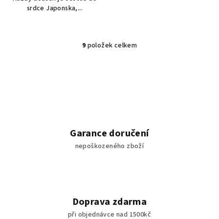
srdce Japonska,...
9
položek celkem
O
v
l
á
d
a
c
í
Garance doručení
p
nepoškozeného zboží
r
v
k
y
v
Doprava zdarma
ý
při objednávce nad 1500kč
p