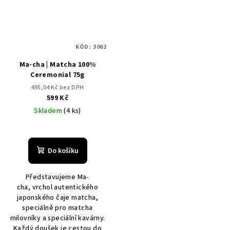
KÓD:
3062
Ma-cha | Matcha 100%
Ceremonial 75g
495,04 Kč bez DPH
599 Kč
Skladem
(4 ks)
Do košíku
Představujeme Ma-
cha, vrchol autentického
japonského čaje matcha,
speciálně pro matcha
milovníky a speciální kavárny.
Každý doušek je cestou do