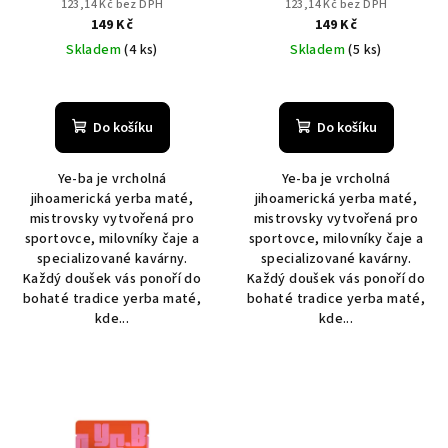
123,14 Kč bez DPH
123,14 Kč bez DPH
u
149 Kč
149 Kč
k
Skladem
(4 ks)
Skladem
(5 ks)
t
ů
Do košíku
Do košíku
Ye-ba je vrcholná
Ye-ba je vrcholná
jihoamerická yerba maté,
jihoamerická yerba maté,
mistrovsky vytvořená pro
mistrovsky vytvořená pro
sportovce, milovníky čaje a
sportovce, milovníky čaje a
specializované kavárny.
specializované kavárny.
Každý doušek vás ponoří do
Každý doušek vás ponoří do
bohaté tradice yerba maté,
bohaté tradice yerba maté,
kde...
kde...