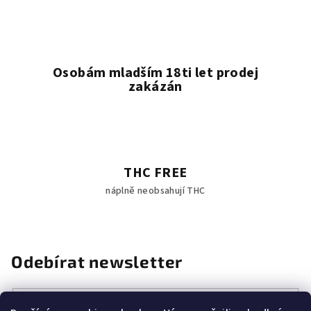
i
s
u
Osobám mladším 18ti let prodej
zakázán
THC FREE
náplně neobsahují THC
Odebírat newsletter
E-mail