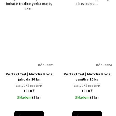
bohaté tradice yerba maté,
a bez cukru....
kde...
KÓD:
3071
KÓD:
3074
PerfectTed | Matcha Pods
PerfectTed | Matcha Pods
jahoda 10 ks
vanilka 10 ks
156,20 Kč bez DPH
156,20 Kč bez DPH
189 Kč
189 Kč
Skladem
(3 ks)
Skladem
(3 ks)