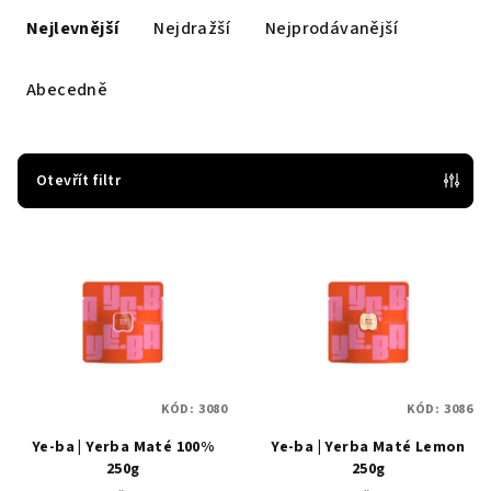
a
Nejlevnější
Nejdražší
Nejprodávanější
z
e
Abecedně
n
í
p
Otevřít filtr
r
V
o
ý
d
p
u
i
k
s
t
p
ů
KÓD:
3080
KÓD:
3086
r
Ye-ba | Yerba Maté 100%
Ye-ba | Yerba Maté Lemon
o
250g
250g
d