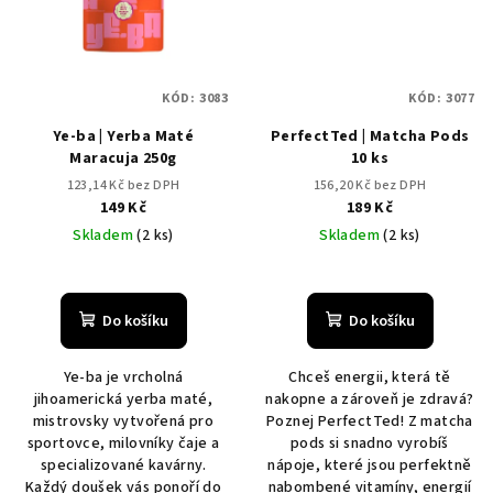
KÓD:
3083
KÓD:
3077
Ye-ba | Yerba Maté
PerfectTed | Matcha Pods
Maracuja 250g
10 ks
123,14 Kč bez DPH
156,20 Kč bez DPH
149 Kč
189 Kč
Skladem
(2 ks)
Skladem
(2 ks)
Do košíku
Do košíku
Ye-ba je vrcholná
Chceš energii, která tě
jihoamerická yerba maté,
nakopne a zároveň je zdravá?
mistrovsky vytvořená pro
Poznej PerfectTed! Z matcha
sportovce, milovníky čaje a
pods si snadno vyrobíš
specializované kavárny.
nápoje, které jsou perfektně
Každý doušek vás ponoří do
nabombené vitamíny, energií