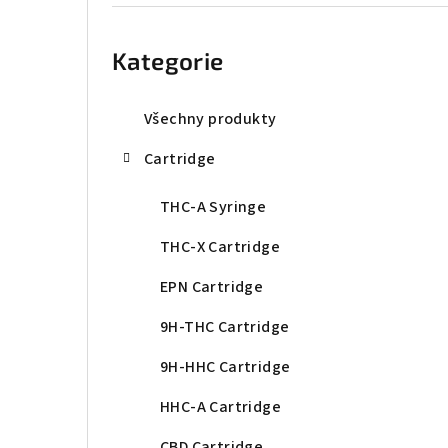
r
Přeskočit
kategorie
a
Kategorie
n
n
Všechny produkty
í
Cartridge
p
THC-A Syringe
a
THC-X Cartridge
n
EPN Cartridge
e
9H-THC Cartridge
l
9H-HHC Cartridge
HHC-A Cartridge
CBD Cartridge