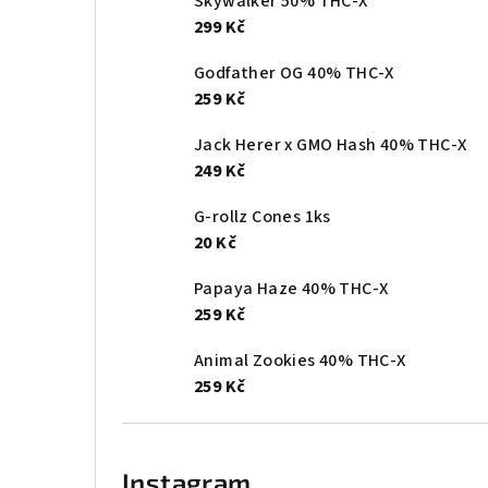
Skywalker 50% THC-X
299 Kč
Godfather OG 40% THC-X
259 Kč
Jack Herer x GMO Hash 40% THC-X
249 Kč
G-rollz Cones 1ks
20 Kč
Papaya Haze 40% THC-X
259 Kč
Animal Zookies 40% THC-X
259 Kč
Instagram