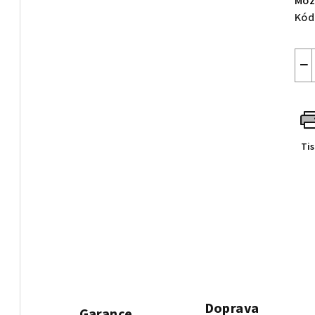
Mož
Kód
−
Ti
Doprava
Garance