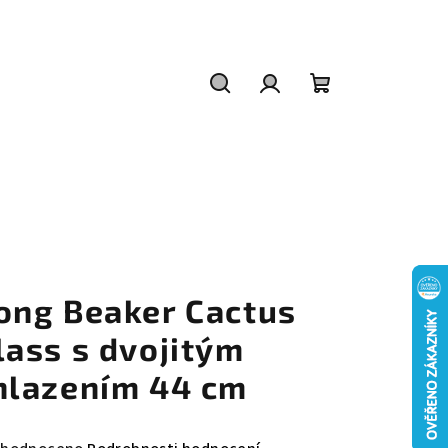
Hledat
Přihlášení
Nákupní
košík
ong Beaker Cactus
lass s dvojitým
hlazením 44 cm