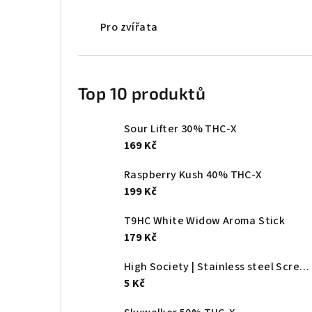
Pro zvířata
Top 10 produktů
Sour Lifter 30% THC-X
169 Kč
Raspberry Kush 40% THC-X
199 Kč
T9HC White Widow Aroma Stick
179 Kč
High Society | Stainless steel Screen - Ø:20mm
5 Kč