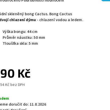
měrné
hodnoceno
Podrobnosti hodnocení
nocení
duktu
ádní skleněný bong Cactus. Bong Cactus
dvojí chlazení dýmu
- chlazení vodou a ledem.
Výška bongu: 44 cm
Průměr náustku: 50 mm
zdiček.
Tloušťka skla: 5 mm
90 Kč
,54 Kč bez DPH
ná
a:
adem
eme doručit do:
11.8.2026