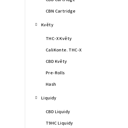
CBN Cartridge
Květy
THC-X Květy
CaliKonte. THC-X
CBD Květy
Pre-Rolls
Hash
Liquidy
CBD Liquidy
T9HC Liquidy