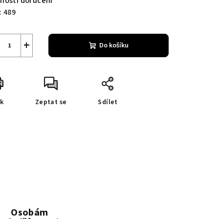
nosti doručení
:
489
+
Do košíku
sk
Zeptat se
Sdílet
Osobám