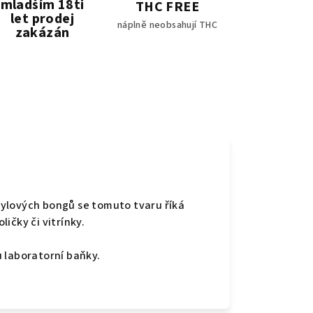
mladším 18ti
THC FREE
let prodej
náplně neobsahují THC
zakázán
e
ylových bongů se tomuto tvaru říká
ičky či vitrínky.
 laboratorní baňky.