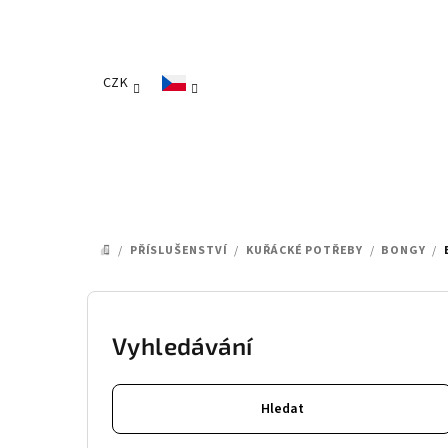
Přejít
na
obsah
CZK
/
PŘÍSLUŠENSTVÍ
/
KUŘÁCKÉ POTŘEBY
/
BONGY
/
DOMŮ
P
o
Vyhledávání
s
Hledat
t