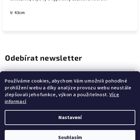
V: 43cm
Odebírat newsletter
E-mail
Používáme cookies, abychom Vám umožnili pohodlné
prohlížení webu a díky analýze provozu webu neustále
Vložením e-mailu souhlasíte s
podmínkami ochrany osobních
zlepšovali jeho funkce, výkon a použitelnost.
Více
údajů
informací
Přihlásit se
Nastavení
Z
Copyright 2026
CANNAZONE.CZ
. Všechna práva vyhrazena.
á
Souhlasím