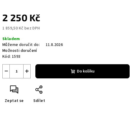
2 250 Kč
1 859,50 Kč bez DPH
Měrná
Skladem
cena:
Můžeme doručit do:
11.8.2026
Možnosti doručení
Kód:
1593
−
+
Do košíku
Zeptat se
Sdílet