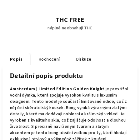
THC FREE
náplně neobsahují THC
Popis
Hodnocení
Diskuze
Detailní popis produktu
Amsterdam | Limited Edition Golden Knight
je prestižní
vodní dýmka, která spojuje vysokou kvalitu s luxusním
designem. Tento model je součástí limitované edice, což z
něj činí sběratelský kousek. Bong vyniká výraznými zlatými
detaily, které mu dodávají noblesní a královský vzhled. Je
vyroben z kvalitního skla, což zajišťuje odolnost a dlouhou
životnost. S precizně navrženým tvarem a zlatým
akcentem je tento bong ideální volbou pro ty, kteří hledají
exkluzivní, stylový a výjimečný zážitek z kouření.