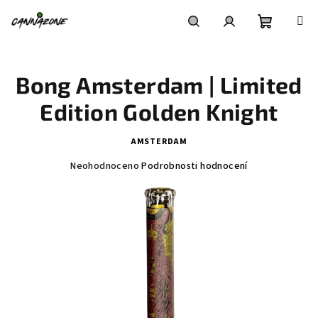
Přejít
na
obsah
Nákupní
Hledat
Přihlášení
Bong Amsterdam | Limited
košík
Edition Golden Knight
AMSTERDAM
Průměrné
Neohodnoceno
Podrobnosti hodnocení
hodnocení
produktu
je
0,0
z
5
hvězdiček.