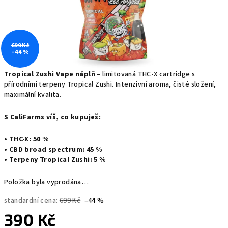
699 Kč
–44 %
Tropical Zushi Vape náplň
– limitovaná THC-X cartridge s
přírodními terpeny Tropical Zushi. Intenzivní aroma, čisté složení,
maximální kvalita.
S CaliFarms víš, co kupuješ:
• THC-X: 50 %
• CBD broad spectrum: 45 %
• Terpeny Tropical Zushi: 5 %
Položka byla vyprodána…
standardní cena:
699 Kč
–44 %
390 Kč