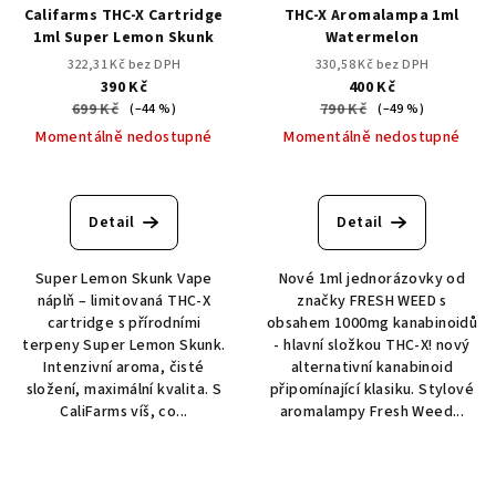
Califarms THC-X Cartridge
THC-X Aromalampa 1ml
1ml Super Lemon Skunk
Watermelon
322,31 Kč bez DPH
330,58 Kč bez DPH
390 Kč
400 Kč
699 Kč
790 Kč
(–44 %)
(–49 %)
Momentálně nedostupné
Momentálně nedostupné
Detail
Detail
Super Lemon Skunk Vape
Nové 1ml jednorázovky od
náplň – limitovaná THC-X
značky FRESH WEED s
cartridge s přírodními
obsahem 1000mg kanabinoidů
terpeny Super Lemon Skunk.
- hlavní složkou THC-X! nový
Intenzivní aroma, čisté
alternativní kanabinoid
složení, maximální kvalita. S
připomínající klasiku. Stylové
CaliFarms víš, co...
aromalampy Fresh Weed...