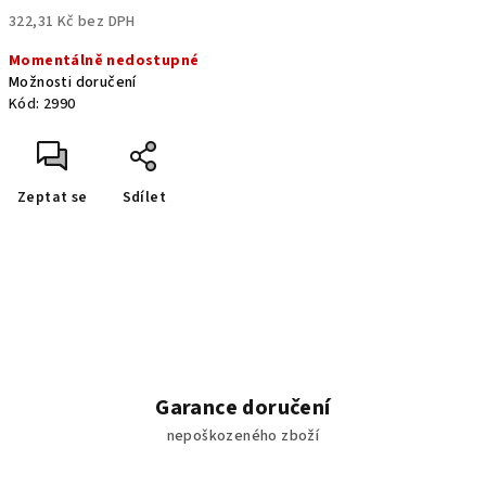
322,31 Kč bez DPH
Měrná
Momentálně nedostupné
cena:
Možnosti doručení
Kód:
2990
Zeptat se
Sdílet
Garance doručení
nepoškozeného zboží