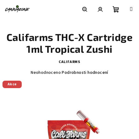
Přejít
na
obsah
Nákupní
Hledat
Přihlášení
Califarms THC-X Cartridge
košík
1ml Tropical Zushi
CALIFARMS
Průměrné
Neohodnoceno
Podrobnosti hodnocení
hodnocení
produktu
Akce
je
0,0
z
5
hvězdiček.