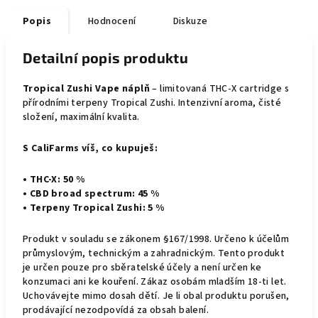
Popis
Hodnocení
Diskuze
Detailní popis produktu
Tropical Zushi Vape náplň
– limitovaná THC-X cartridge s
přírodními terpeny Tropical Zushi. Intenzivní aroma, čisté
složení, maximální kvalita.
S CaliFarms víš, co kupuješ:
• THC-X: 50 %
• CBD broad spectrum: 45 %
• Terpeny Tropical Zushi: 5 %
Produkt v souladu se zákonem §167/1998. Určeno k účelům
průmyslovým, technickým a zahradnickým. Tento produkt
je určen pouze pro sběratelské účely a není určen ke
konzumaci ani ke kouření. Zákaz osobám mladším 18-ti let.
Uchovávejte mimo dosah dětí. Je li obal produktu porušen,
prodávající nezodpovídá za obsah balení.