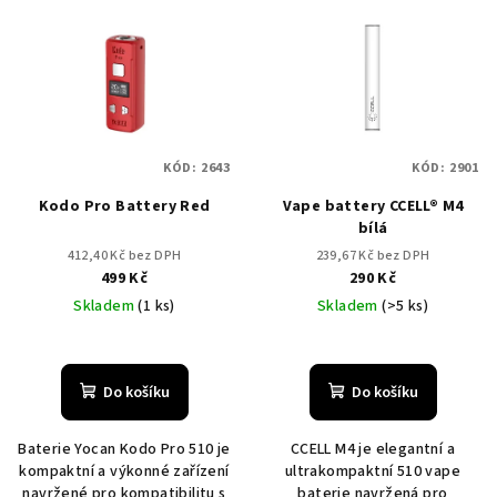
KÓD:
2643
KÓD:
2901
Kodo Pro Battery Red
Vape battery CCELL® M4
bílá
412,40 Kč bez DPH
239,67 Kč bez DPH
499 Kč
290 Kč
Skladem
(1 ks)
Skladem
(>5 ks)
Do košíku
Do košíku
Baterie Yocan Kodo Pro 510 je
CCELL M4 je elegantní a
kompaktní a výkonné zařízení
ultrakompaktní 510 vape
navržené pro kompatibilitu s
baterie navržená pro