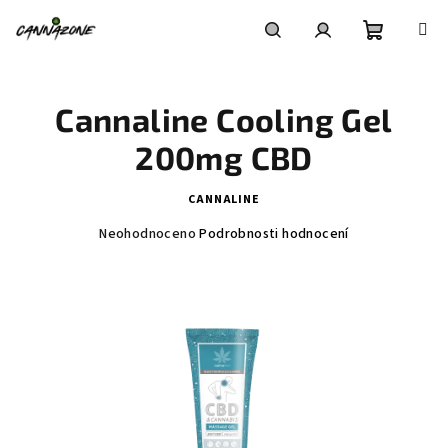
Přejít
na
obsah
Nákupní
Hledat
Přihlášení
Cannaline Cooling Gel
košík
200mg CBD
CANNALINE
Průměrné
Neohodnoceno
Podrobnosti hodnocení
hodnocení
produktu
je
0,0
z
5
hvězdiček.