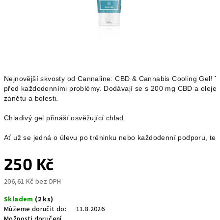
Nejnovější skvosty od Cannaline: CBD & Cannabis Cooling Gel! Ten
před každodenními problémy. Dodávají se s 200 mg CBD a olejem
zánětu a bolesti.

Chladivý gel přináší osvěžující chlad.

Ať už se jedná o úlevu po tréninku nebo každodenní podporu, ten
250 Kč
206,61 Kč bez DPH
Měrná
Skladem
(2 ks)
cena:
Můžeme doručit do:
11.8.2026
Možnosti doručení