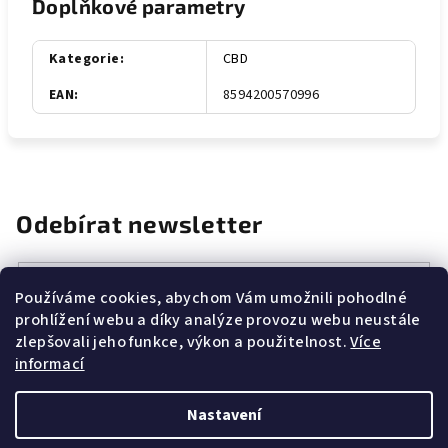
Doplňkové parametry
Kategorie
:
CBD
EAN
:
8594200570996
Odebírat newsletter
E-mail
Používáme cookies, abychom Vám umožnili pohodlné
prohlížení webu a díky analýze provozu webu neustále
Vložením e-mailu souhlasíte s
podmínkami ochrany osobních
zlepšovali jeho funkce, výkon a použitelnost.
Více
údajů
informací
Přihlásit se
Nastavení