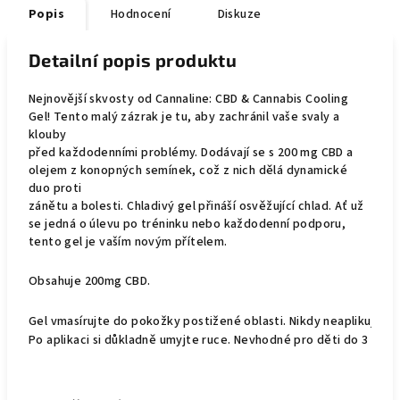
Popis
Hodnocení
Diskuze
Detailní popis produktu
Nejnovější skvosty od Cannaline: CBD & Cannabis Cooling
Gel! Tento malý zázrak je tu, aby zachránil vaše svaly a
klouby
před každodenními problémy. Dodávají se s 200 mg CBD a
olejem z konopných semínek, což z nich dělá dynamické
duo proti
zánětu a bolesti. Chladivý gel přináší osvěžující chlad. Ať už
se jedná o úlevu po tréninku nebo každodenní podporu,
tento gel je vaším novým přítelem.
Obsahuje 200mg CBD.
Gel vmasírujte do pokožky postižené oblasti. Nikdy neaplikujte gel
Po aplikaci si důkladně umyjte ruce. Nevhodné pro děti do 3 let.