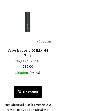
KÓD:
2904
Vape battery CCELL® M4
Tiny
239,67 Kč bez DPH
290 Kč
Skladem
(>5 ks)
Do košíku
Nestárnoucí klasika verze 2.0
v MINI provedení! Nová M4