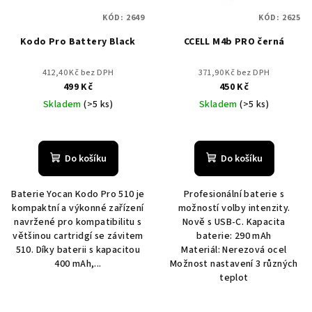
KÓD:
2649
KÓD:
2625
Kodo Pro Battery Black
CCELL M4b PRO černá
412,40 Kč bez DPH
371,90 Kč bez DPH
499 Kč
450 Kč
Skladem
(>5 ks)
Skladem
(>5 ks)
Do košíku
Do košíku
Baterie Yocan Kodo Pro 510 je
Profesionální baterie s
kompaktní a výkonné zařízení
možností volby intenzity.
navržené pro kompatibilitu s
Nově s USB-C. Kapacita
většinou cartridgí se závitem
baterie: 290 mAh
510. Díky baterii s kapacitou
Materiál: Nerezová ocel
400 mAh,...
Možnost nastavení 3 různých
teplot