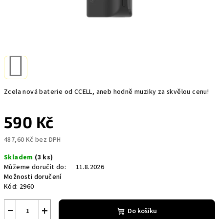
Zcela nová baterie od CCELL, aneb hodně muziky za skvělou cenu!
590 Kč
487,60 Kč bez DPH
Měrná
Skladem
(3 ks)
cena:
Můžeme doručit do:
11.8.2026
Možnosti doručení
Kód:
2960
−
+
Do košíku