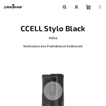
Přejít
na
obsah
Nákupní
Hledat
Přihlášení
CCELL Stylo Black
košík
CCELL
Průměrné
Neohodnoceno
Podrobnosti hodnocení
hodnocení
produktu
je
0,0
z
5
hvězdiček.