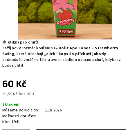
🍓
Klikni pro chuť!
Zažij nový rozměr kouření s
G-Rollz Ape Cones – Strawberry
Swing
, které obsahují
„click“ kapsli s příchutí jahody
.
Jednoduše zmáčkni filtr a uvolni sladkou ovocnou chuť, kdykoliv
budeš chtít.
60 Kč
49,59 Kč bez DPH
Měrná
Skladem
cena:
Můžeme doručit do:
11.8.2026
Možnosti doručení
Kód:
1941