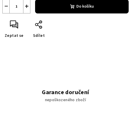
−
+
Do košíku
Zeptat se
Sdílet
Garance doručení
nepoškozeného zboží