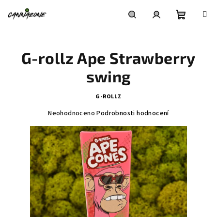
Přejít
na
obsah
Nákupní
Hledat
Přihlášení
G-rollz Ape Strawberry
košík
swing
G-ROLLZ
Průměrné
Neohodnoceno
Podrobnosti hodnocení
hodnocení
produktu
je
0,0
z
5
hvězdiček.