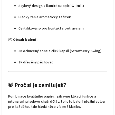
Stylový design s ikonickou opicí
G-Rollz
Hladký tah a aromatický zážitek
Certifikováno pro kontakt s potravinami
📦
Obsah balení:
3× ochucený cone s click kapslí (Strawberry Swing)
1× dřevěný pěchovač
🍃
Proč si je zamiluješ?
Kombinace kvalitního papíru, zábavné klikací funkce a
intenzivní jahodové chuti dělá z tohoto balení ideální volbu
pro každého, kdo hledá něco víc než klasiku.