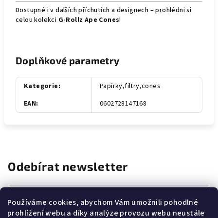
Dostupné i v dalších příchutích a designech – prohlédni si
celou kolekci
G-Rollz Ape Cones
!
Doplňkové parametry
Kategorie
:
Papírky,filtry,cones
EAN
:
0602728147168
Odebírat newsletter
E-mail
Používáme cookies, abychom Vám umožnili pohodlné
prohlížení webu a díky analýze provozu webu neustále
Vložením e-mailu souhlasíte s
podmínkami ochrany osobních