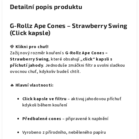
Detailní popis produktu
G-Rollz Ape Cones – Strawberry Swing
(Click kapsle)
🍓
Klikni pro chuť!
Zažij nový rozměr kouření s
G-Rollz Ape Cones –
Strawberry Swing
, které obsahují
„click“ kapsli s
příchutí jahody
. Jednoduše zmáčkni filtr a uvolni sladkou
ovocnou chuť, kdykoliv budeš chtít.
🔥
Hlavní vlastnosti:
Click kapsle ve filtru
– aktivuj jahodovou příchuť
kdykoli během kouření
Předbalené cones
– připravené k naplnění
Vyrobeno z přírodního, neběleného papíru