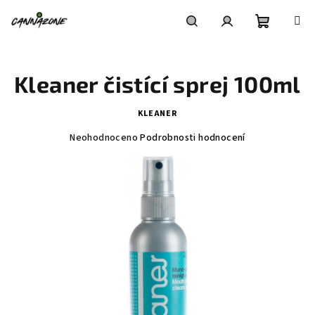
Přejít
na
obsah
Nákupní
Hledat
Přihlášení
Kleaner čistící sprej 100ml
košík
KLEANER
Průměrné
Neohodnoceno
Podrobnosti hodnocení
hodnocení
produktu
je
0,0
z
5
hvězdiček.