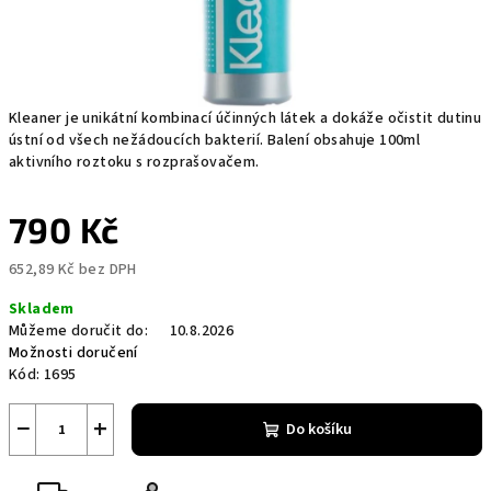
Kleaner je unikátní kombinací účinných látek a dokáže očistit dutinu
ústní od všech nežádoucích bakterií. Balení obsahuje 100ml
aktivního roztoku s rozprašovačem.
790 Kč
652,89 Kč bez DPH
Měrná
Skladem
cena:
Můžeme doručit do:
10.8.2026
Možnosti doručení
Kód:
1695
−
+
Do košíku