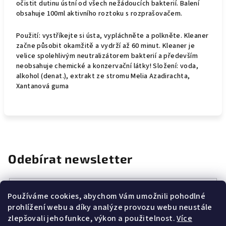
očistit dutinu ústní od všech nežádoucích bakterií. Balení
obsahuje 100ml aktivního roztoku s rozprašovačem.
Použití: vystříkejte si ústa, vypláchněte a polkněte. Kleaner
začne působit okamžitě a vydrží až 60 minut. Kleaner je
velice spolehlivým neutralizátorem bakterií a především
neobsahuje chemické a konzervační látky! Složení: voda,
alkohol (denat.), extrakt ze stromu Melia Azadirachta,
Xantanová guma
Odebírat newsletter
E-mail
Používáme cookies, abychom Vám umožnili pohodlné
prohlížení webu a díky analýze provozu webu neustále
Vložením e-mailu souhlasíte s
podmínkami ochrany osobních
zlepšovali jeho funkce, výkon a použitelnost.
Více
údajů