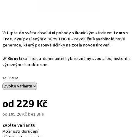
Vstupte do světa absolutní pohody s ikonickým strainem
Lemon
Tree
, nyní posíleným o
30 % THC-X
– revoluční kanabinoid nové
generace, který posouvá účinky na zcela novou úroveň.
🌿
Genetika
: Indica-dominantní hybrid známý svou silou, historií a
výrazným charakterem.
VARIANTA
od
229 Kč
od
189,26 Kč
bez DPH
Měrná
Zvolte variantu
cena:
Možnosti doručení