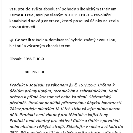
Vstupte do světa absolutní pohody s ikonickým strainem
Lemon Tree
, nyní posíleným o
30 % THC-X
– revoluční
kanabinoid nové generace, který posouvá účinky na zcela
novou úroveň.
🌿
Genetika
: Indica-dominantní hybrid známý svou silou,
historií a výrazným charakterem.
Obsah: 30% THC-X
<0,3% THC
Produkt v souladu se zákonem §5 č. 167/1998. Určeno k
účelům průmyslovým, technickým a zahradnickým. Není
určeno k přímé konzumaci nebo kouření. Sběratelský
předmět. Produkt podléhá přirozenému úbytku hmotnosti.
Zákaz prodeje mladším 18-ti let. Uchovávejte mimo dosah
dětí.
Produkt není vhodný pro těhotné a kojící ženy.
Produkt není vhodný pro aktivní řidiče a řidiče z povolání
nebo obsluhu těžkých strojů. Skladujte v suchu a chladu do
25°C. Při omylném užití dostatečně pijte a jezte - případné