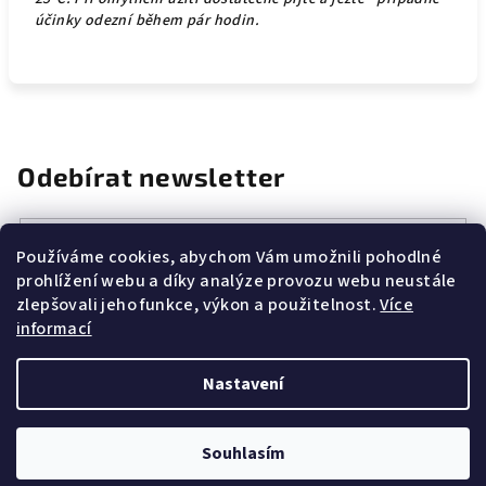
účinky odezní během pár hodin.
Odebírat newsletter
E-mail
Používáme cookies, abychom Vám umožnili pohodlné
prohlížení webu a díky analýze provozu webu neustále
Vložením e-mailu souhlasíte s
podmínkami ochrany osobních
zlepšovali jeho funkce, výkon a použitelnost.
Více
údajů
informací
Přihlásit se
Nastavení
Z
Copyright 2026
CANNAZONE.CZ
. Všechna práva vyhrazena.
á
Souhlasím
p
Vytvořil Shoptet