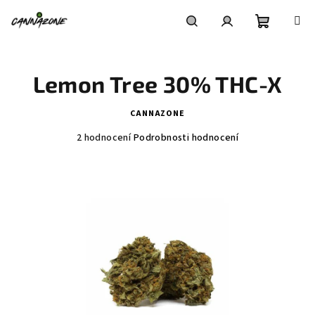
Přejít
na
obsah
Nákupní
Hledat
Přihlášení
Lemon Tree 30% THC-X
košík
CANNAZONE
Průměrné
2 hodnocení
Podrobnosti hodnocení
hodnocení
produktu
je
5,0
z
5
hvězdiček.