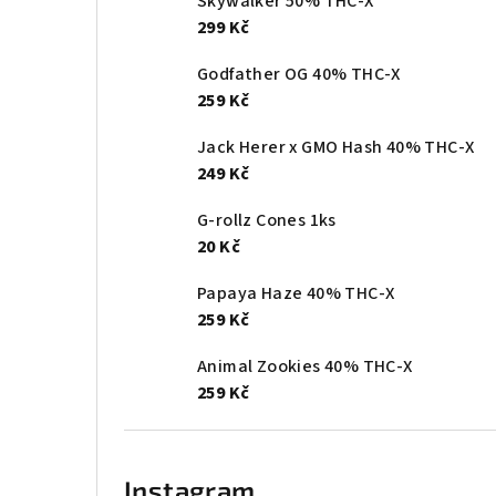
Skywalker 50% THC-X
299 Kč
Godfather OG 40% THC-X
259 Kč
Jack Herer x GMO Hash 40% THC-X
249 Kč
G-rollz Cones 1ks
20 Kč
Papaya Haze 40% THC-X
259 Kč
Animal Zookies 40% THC-X
259 Kč
Instagram