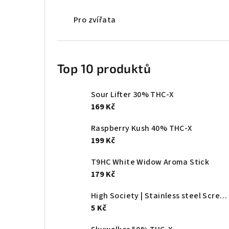
Pro zvířata
Top 10 produktů
Sour Lifter 30% THC-X
169 Kč
Raspberry Kush 40% THC-X
199 Kč
T9HC White Widow Aroma Stick
179 Kč
High Society | Stainless steel Screen - Ø:20mm
5 Kč