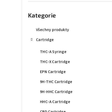
r
Přeskočit
kategorie
a
Kategorie
n
n
Všechny produkty
í
Cartridge
p
THC-A Syringe
a
THC-X Cartridge
n
EPN Cartridge
e
9H-THC Cartridge
l
9H-HHC Cartridge
HHC-A Cartridge
CBD Cartridge