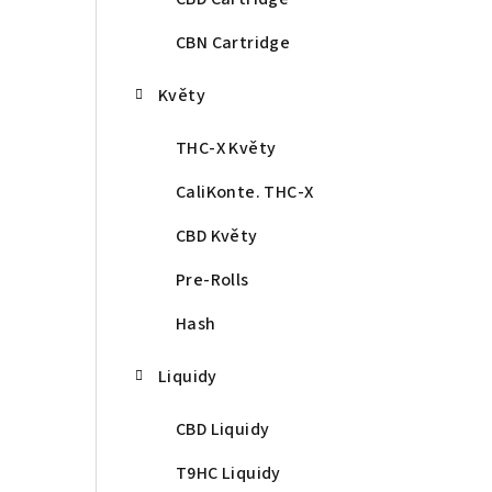
CBN Cartridge
Květy
THC-X Květy
CaliKonte. THC-X
CBD Květy
Pre-Rolls
Hash
Liquidy
CBD Liquidy
T9HC Liquidy