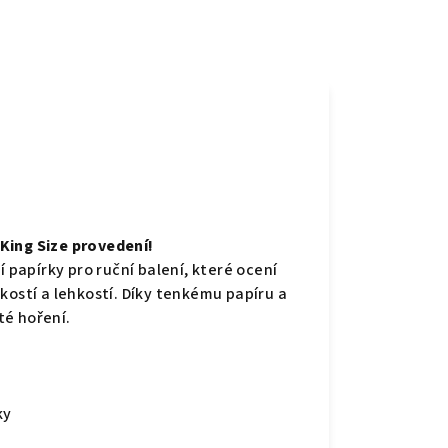
e
King Size provedení!
í papírky pro ruční balení, které ocení
kostí a lehkostí. Díky tenkému papíru a
té hoření.
ky