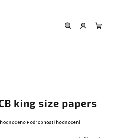
Hledat
Přihlášení
Nákupní
košík
CB king size papers
měrné
hodnoceno
Podrobnosti hodnocení
nocení
duktu