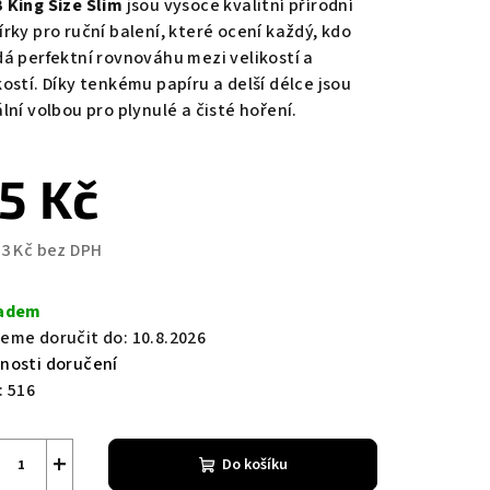
 King Size Slim
jsou vysoce kvalitní přírodní
írky pro ruční balení, které ocení každý, kdo
dá perfektní rovnováhu mezi velikostí a
kostí. Díky tenkému papíru a delší délce jsou
lní volbou pro plynulé a čisté hoření.
zdiček.
5 Kč
93 Kč bez DPH
ná
a:
adem
eme doručit do:
10.8.2026
nosti doručení
:
516
+
Do košíku