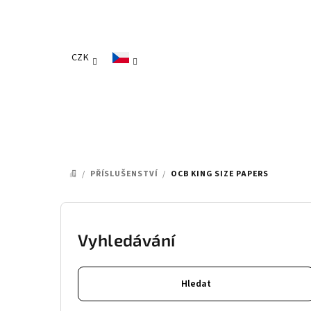
Přejít
na
obsah
CZK
/
PŘÍSLUŠENSTVÍ
/
OCB KING SIZE PAPERS
DOMŮ
P
o
Vyhledávání
s
Hledat
t