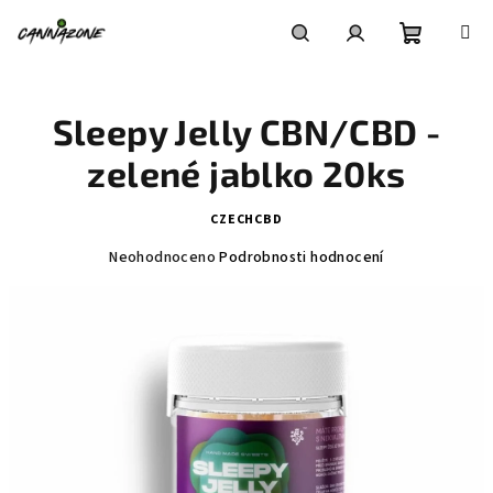
Přejít
na
obsah
Nákupní
Hledat
Přihlášení
Sleepy Jelly CBN/CBD -
košík
zelené jablko 20ks
CZECHCBD
Průměrné
Neohodnoceno
Podrobnosti hodnocení
hodnocení
produktu
je
0,0
z
5
hvězdiček.