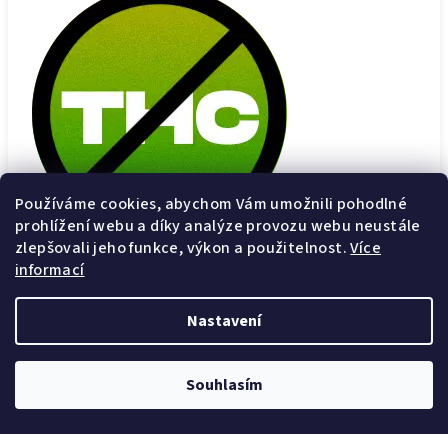
Používáme cookies, abychom Vám umožnili pohodlné
prohlížení webu a díky analýze provozu webu neustále
zlepšovali jeho funkce, výkon a použitelnost.
Více
Bez THC!
informací
Naše nové želé neobsahuje žádné stopy THC. Můžete se tak
Nastavení
v klidu vydat do říše snů bez nežádoucích účinků.
Doplňkové parametry
Souhlasím
Kategorie
:
CBD