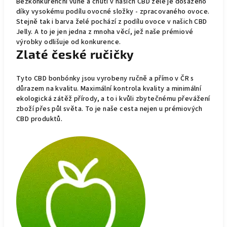
Bezkonkurenční vůně a chuti v našich CBD želé je dosaženo
díky vysokému podílu ovocné složky - zpracovaného ovoce.
Stejně tak i barva želé pochází z podílu ovoce v našich CBD
Jelly. A to je jen jedna z mnoha věcí, jež naše prémiové
výrobky odlišuje od konkurence.
Zlaté české ručičky
Tyto CBD bonbónky jsou vyrobeny ručně a přímo v ČR s
důrazem na kvalitu. Maximální kontrola kvality a minimální
ekologická zátěž přírody, a to i kvůli zbytečnému převážení
zboží přes půl světa. To je naše cesta nejen u prémiových
CBD produktů.