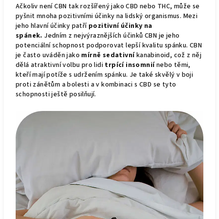
Ačkoliv není CBN tak rozšířený jako CBD nebo THC, může se
pyšnit mnoha pozitivními účinky na lidský organismus. Mezi
jeho hlavní účinky patří
pozitivní účinky na
spánek.
Jedním z nejvýraznějších účinků CBN je jeho
potenciální schopnost podporovat lepší kvalitu spánku. CBN
je často uváděn jako
mírně sedativní
kanabinoid, což z něj
dělá atraktivní volbu pro lidi
trpící insomnií
nebo těmi,
kteří mají potíže s udržením spánku. Je také skvělý v boji
proti zánětům a bolesti a v kombinaci s CBD se tyto
schopnosti ještě posilňují.