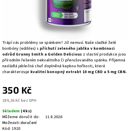
Trápí vás problémy se spánkem? Již nemusí. Naše sladké želé
bonbóny (edibles) s
příchutí zeleného jablka v kombinaci
odrůd
Granny Smith a Golden Delicious
z vlastní produkce jsou
přírodním řešením nekvalitního či přerušovaného spánku. Příjemná
nasládlá jablečná chuť doplněná kapkou hořkosti, která
charakterizuje
kvalitní konopný extrakt 10 mg CBD a 5 mg CBN.
350 Kč
289,26 Kč bez DPH
Měrná
Skladem
(4 ks)
cena:
Můžeme doručit do:
11.8.2026
Možnosti doručení
Kód:
1920