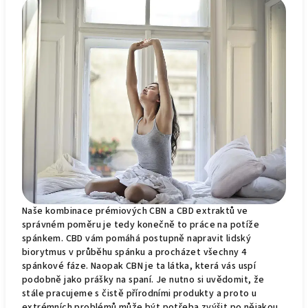
Naše kombinace prémiových CBN a CBD extraktů ve
správném poměru je tedy konečně to práce na potíže
spánkem. CBD vám pomáhá postupně napravit lidský
biorytmus v průběhu spánku a procházet všechny 4
spánkové fáze. Naopak CBN je ta látka, která vás uspí
podobně jako prášky na spaní. Je nutno si uvědomit, že
stále pracujeme s čistě přírodními produkty a proto u
extrémních problémů může být potřeba zvýšit po nějakou