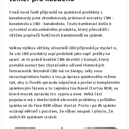
V naší nové řadě přípravků na spánkové problémy s
kanabinoidy jsme zkombinovaly prémiové extrakty CBN -
kanabinolu a CBD - kanabidiolu. Touto kombinací došlo k
vytvoření zcela unikátního produktu, který přesvědčí i
většinu popíračů funkčnosti kanabinoidů na spánek.
Velkou mýlkou většiny uživatelů CBD přípravků je myslet si,
že vás CBD produkty uspí podobně jako např. prášky na
spaní. Je to právě kvalitní CBN destilát z konopí, který
pomáhá usnout bez zbytečného užívaní chemických
farmaceutik. Nicméně CBD má ve Sleepy Jelly svou
nezastupitelnou funkci a tou je úprava spánkového režimu
tak, aby si člověk opravdu odpočinul a prošel si kompletními
spánkovými fázemi a to zejména tou hlavní čtvrtou REM, ve
které mozek opravdu tzv. vypne a usne. Velká část
populace má v dnešní době obrovské problémy v průběhu
spánku se do fáze REM vůbec dostat. Proto i po 8h spánku
vstávají někteří s pocitem, že vůbec nespali. I přesto, že
oněch 8h spánkem strávili.