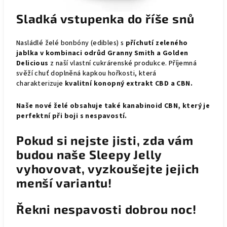
Sladká vstupenka do říše snů
Nasládlé želé bonbóny (edibles) s
příchutí zeleného
jablka v kombinaci odrůd
Granny Smith a Golden
Delicious
z naší vlastní cukrárenské produkce. Příjemná
svěží chuť doplněná kapkou hořkosti, která
charakterizuje
kvalitní konopný extrakt CBD
a CBN.
Naše nové želé obsahuje také kanabinoid CBN, který je
perfektní při boji s nespavostí.
Pokud si nejste jisti, zda vám
budou naše Sleepy Jelly
vyhovovat, vyzkoušejte jejich
menší variantu!
Řekni nespavosti dobrou noc!