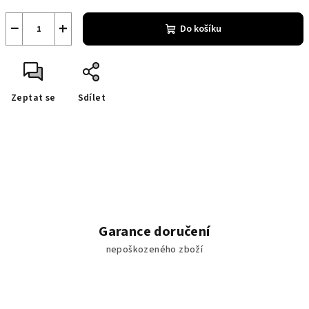
−
+
Do košíku
Zeptat se
Sdílet
Garance doručení
nepoškozeného zboží