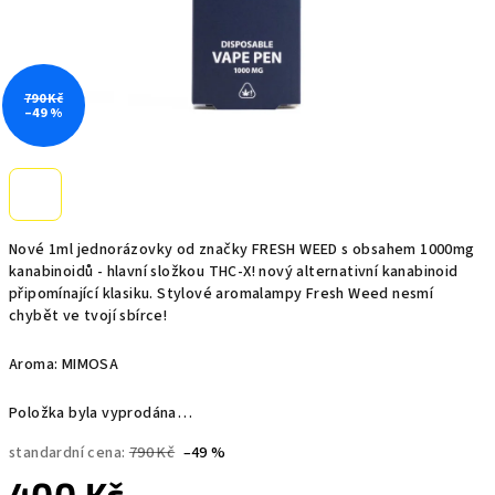
790 Kč
–49 %
Nové 1ml jednorázovky od značky FRESH WEED s obsahem 1000mg
kanabinoidů - hlavní složkou THC-X! nový alternativní kanabinoid
připomínající klasiku. Stylové aromalampy Fresh Weed nesmí
chybět ve tvojí sbírce!
Aroma: MIMOSA
Položka byla vyprodána…
standardní cena:
790 Kč
–49 %
400 Kč