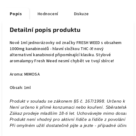
Popis
Hodnocení
Diskuze
Detailní popis produktu
Nové 1ml jednorázovky od značky FRESH WEED s obsahem
1000mg kanabinoidů - hlavní složkou THC-X! nový
alternativní kanabinoid připomínající klasiku. Stylové
aromalampy Fresh Weed nesmí chybět ve tvojí sbírce!
Aroma: MIMOSA
Obsah: 1ml
Produkt v souladu se zákonem §5 č. 167/1998. Určeno k úče
Není určeno k přímé konzumaci nebo kouření. Sběratelský př
Zákaz prodeje mladším 18-ti let. Uchovávejte mimo dosah dětí
Produkt není vhodný pro aktivní řidiče a řidiče z povolání neb
Při omylném užití dostatečně pijte a jezte - případné účinky 