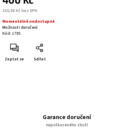
330,58 Kč bez DPH
Měrná
Momentálně nedostupné
cena:
Možnosti doručení
Kód:
1785
Zeptat se
Sdílet
Garance doručení
nepoškozeného zboží