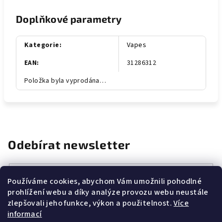
Doplňkové parametry
Kategorie
:
Vapes
EAN
:
31286312
Položka byla vyprodána…
Odebírat newsletter
E-mail
Používáme cookies, abychom Vám umožnili pohodlné
prohlížení webu a díky analýze provozu webu neustále
Vložením e-mailu souhlasíte s
podmínkami ochrany osobních
zlepšovali jeho funkce, výkon a použitelnost.
Více
údajů
informací