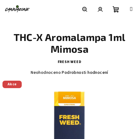
Přejít
na
obsah
Nákupní
Hledat
Přihlášení
THC-X Aromalampa 1ml
košík
Mimosa
FRESH WEED
Průměrné
Neohodnoceno
Podrobnosti hodnocení
hodnocení
produktu
Akce
je
0,0
z
5
hvězdiček.