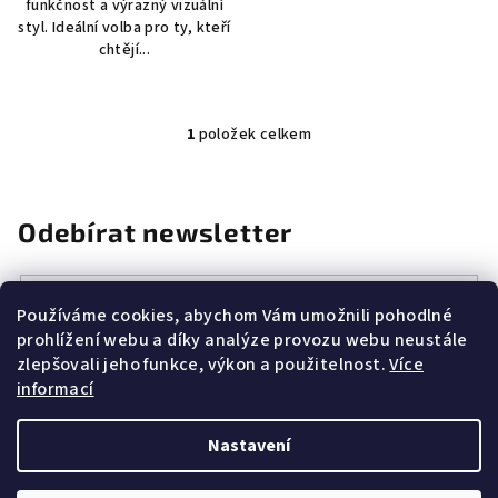
funkčnost a výrazný vizuální
styl. Ideální volba pro ty, kteří
chtějí...
1
položek celkem
O
v
l
á
Odebírat newsletter
d
a
E-mail
c
Používáme cookies, abychom Vám umožnili pohodlné
í
prohlížení webu a díky analýze provozu webu neustále
Vložením e-mailu souhlasíte s
podmínkami ochrany osobních
p
zlepšovali jeho funkce, výkon a použitelnost.
Více
údajů
r
informací
v
k
Přihlásit se
Nastavení
y
v
Z