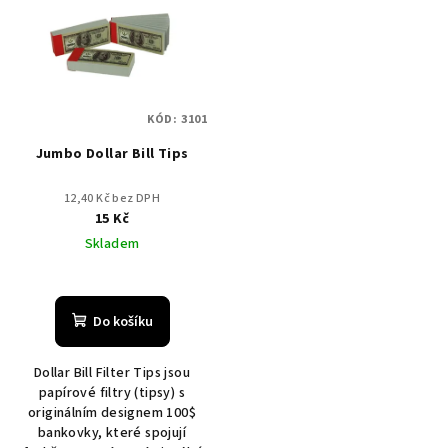
r
p
o
i
d
s
u
p
k
KÓD:
3101
r
t
Jumbo Dollar Bill Tips
o
ů
d
12,40 Kč bez DPH
u
15 Kč
k
Skladem
t
ů
Do košíku
Dollar Bill Filter Tips jsou
papírové filtry (tipsy) s
originálním designem 100$
bankovky, které spojují