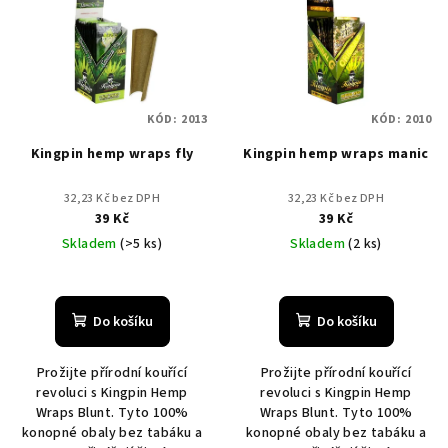
r
p
o
i
d
s
u
p
k
KÓD:
2013
KÓD:
2010
r
t
Kingpin hemp wraps fly
Kingpin hemp wraps manic
o
ů
d
32,23 Kč bez DPH
32,23 Kč bez DPH
u
39 Kč
39 Kč
k
Skladem
(>5 ks)
Skladem
(2 ks)
t
ů
Do košíku
Do košíku
Prožijte přírodní kouřící
Prožijte přírodní kouřící
revoluci s Kingpin Hemp
revoluci s Kingpin Hemp
Wraps Blunt. Tyto 100%
Wraps Blunt. Tyto 100%
konopné obaly bez tabáku a
konopné obaly bez tabáku a