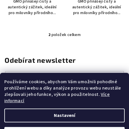
GMO přinášejí čistý a
GMO přinášejí čistý a
autentický zážitek, ideální
autentický zážitek, ideální
pro milovníky přírodního...
pro milovníky přírodního...
2
položek celkem
O
v
l
á
Odebírat newsletter
d
a
E-mail
c
Používáme cookies, abychom Vám umožnili pohodlné
í
prohlížení webu a díky analýze provozu webu neustále
Vložením e-mailu souhlasíte s
podmínkami ochrany osobních
p
zlepšovali jeho funkce, výkon a použitelnost.
Více
údajů
r
informací
v
k
Přihlásit se
Nastavení
y
v
Z