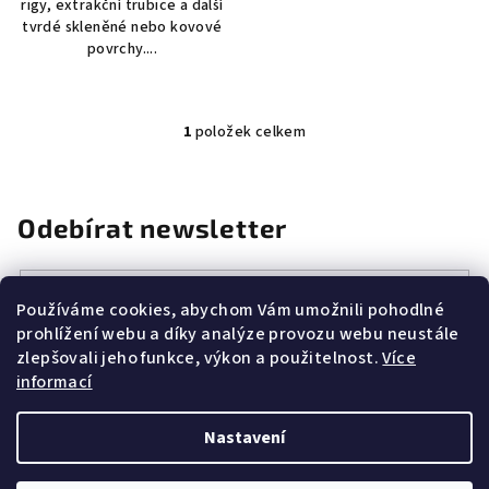
rigy, extrakční trubice a další
tvrdé skleněné nebo kovové
povrchy....
1
položek celkem
O
v
l
á
Odebírat newsletter
d
a
E-mail
c
Používáme cookies, abychom Vám umožnili pohodlné
í
prohlížení webu a díky analýze provozu webu neustále
Vložením e-mailu souhlasíte s
podmínkami ochrany osobních
p
zlepšovali jeho funkce, výkon a použitelnost.
Více
údajů
r
informací
v
k
Přihlásit se
Nastavení
y
v
Z