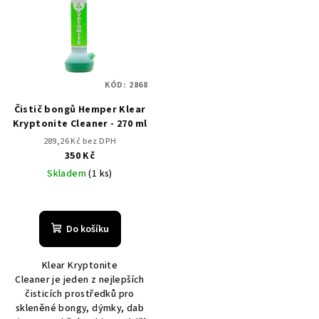
r
p
o
i
d
s
u
p
k
KÓD:
2868
r
t
Čistič bongů Hemper Klear
o
ů
Kryptonite Cleaner - 270 ml
d
289,26 Kč bez DPH
u
350 Kč
k
Skladem
(1 ks)
t
ů
Do košíku
Klear Kryptonite
Cleaner je jeden z nejlepších
čisticích prostředků pro
skleněné bongy, dýmky, dab