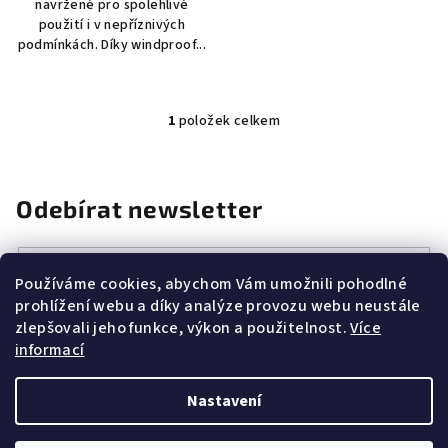
navržené pro spolehlivé
použití i v nepříznivých
podmínkách. Díky windproof...
1
položek celkem
O
v
l
á
Odebírat newsletter
d
a
E-mail
c
Používáme cookies, abychom Vám umožnili pohodlné
í
prohlížení webu a díky analýze provozu webu neustále
Vložením e-mailu souhlasíte s
podmínkami ochrany osobních
p
zlepšovali jeho funkce, výkon a použitelnost.
Více
údajů
r
informací
v
k
Přihlásit se
Nastavení
y
v
Z