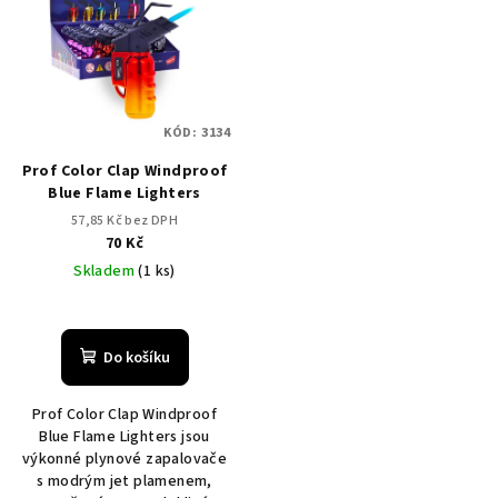
r
p
o
i
d
s
u
p
k
KÓD:
3134
r
t
Prof Color Clap Windproof
o
ů
Blue Flame Lighters
d
57,85 Kč bez DPH
u
70 Kč
k
Skladem
(1 ks)
t
ů
Do košíku
Prof Color Clap Windproof
Blue Flame Lighters jsou
výkonné plynové zapalovače
s modrým jet plamenem,