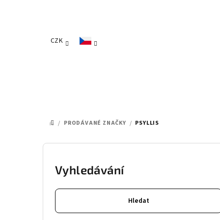
Přejít
na
obsah
CZK
/
PRODÁVANÉ ZNAČKY
/
PSYLLIS
DOMŮ
P
o
Vyhledávání
s
Hledat
t