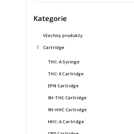
r
Přeskočit
kategorie
a
Kategorie
n
n
Všechny produkty
í
Cartridge
p
THC-A Syringe
a
THC-X Cartridge
n
EPN Cartridge
e
9H-THC Cartridge
l
9H-HHC Cartridge
HHC-A Cartridge
CBD Cartridge