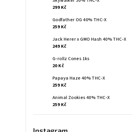
Skywalker 50% THC-X
299 Kč
Godfather OG 40% THC-X
259 Kč
Jack Herer x GMO Hash 40% THC-X
249 Kč
G-rollz Cones 1ks
20 Kč
Papaya Haze 40% THC-X
259 Kč
Animal Zookies 40% THC-X
259 Kč
Instagram