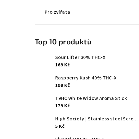
Pro zvířata
Top 10 produktů
Sour Lifter 30% THC-X
169 Kč
Raspberry Kush 40% THC-X
199 Kč
T9HC White Widow Aroma Stick
179 Kč
High Society | Stainless steel Screen - Ø:20mm
5 Kč