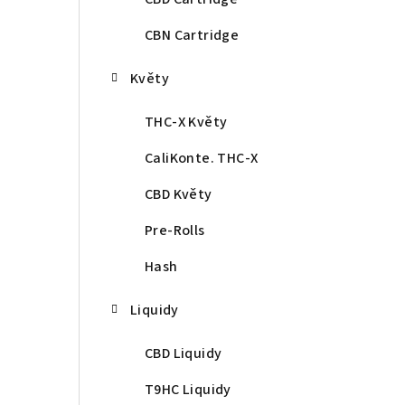
CBN Cartridge
Květy
THC-X Květy
CaliKonte. THC-X
CBD Květy
Pre-Rolls
Hash
Liquidy
CBD Liquidy
T9HC Liquidy