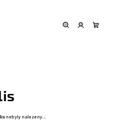
Hledat
Přihlášení
Nákupní
košík
lis
lis
nebyly nalezeny...