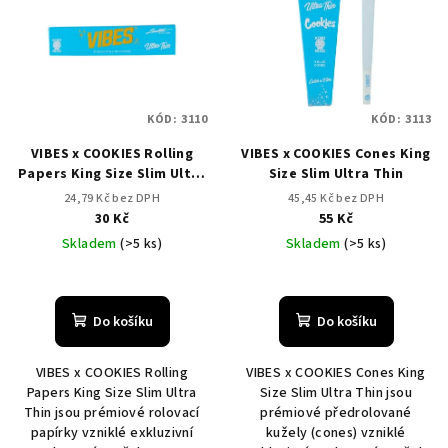
r
p
o
i
d
s
u
p
k
KÓD:
3110
KÓD:
3113
r
t
VIBES x COOKIES Rolling
VIBES x COOKIES Cones King
o
ů
Papers King Size Slim Ultra
Size Slim Ultra Thin
d
Thin
24,79 Kč bez DPH
45,45 Kč bez DPH
u
30 Kč
55 Kč
k
Skladem
(>5 ks)
Skladem
(>5 ks)
t
ů
Do košíku
Do košíku
VIBES x COOKIES Rolling
VIBES x COOKIES Cones King
Papers King Size Slim Ultra
Size Slim Ultra Thin jsou
Thin jsou prémiové rolovací
prémiové předrolované
papírky vzniklé exkluzivní
kužely (cones) vzniklé