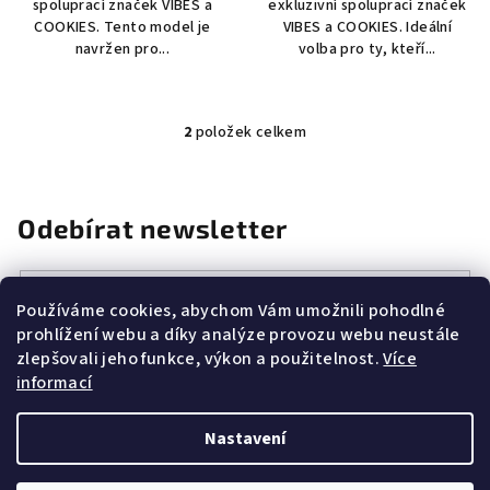
spoluprací značek VIBES a
exkluzivní spoluprací značek
COOKIES. Tento model je
VIBES a COOKIES. Ideální
navržen pro...
volba pro ty, kteří...
2
položek celkem
O
v
l
á
Odebírat newsletter
d
a
E-mail
c
Používáme cookies, abychom Vám umožnili pohodlné
í
prohlížení webu a díky analýze provozu webu neustále
Vložením e-mailu souhlasíte s
podmínkami ochrany osobních
p
zlepšovali jeho funkce, výkon a použitelnost.
Více
údajů
r
informací
v
k
Přihlásit se
Nastavení
y
v
Z