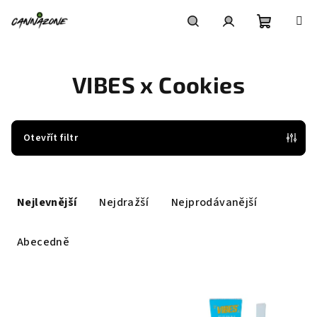
Přejít
na
obsah
Nákupní
Hledat
Přihlášení
VIBES x Cookies
košík
Otevřít filtr
Ř
a
Nejlevnější
Nejdražší
Nejprodávanější
z
e
Abecedně
n
í
V
p
ý